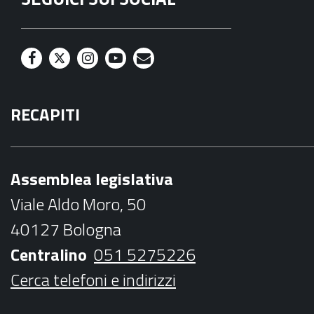
F
T
I
Y
M
a
w
n
o
a
RECAPITI
c
i
s
u
i
e
t
t
t
l
b
t
a
u
Assemblea legislativa
o
e
g
b
Viale Aldo Moro, 50
o
r
r
e
40127 Bologna
k
a
Centralino
051 5275226
m
Cerca telefoni e indirizzi