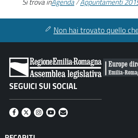
Si trova in
Agenda
/
Appuntamenti 201
Non hai trovato quello che
SEGUICI SUI SOCIAL
F
T
I
Y
M
a
w
n
o
a
RECAPITI