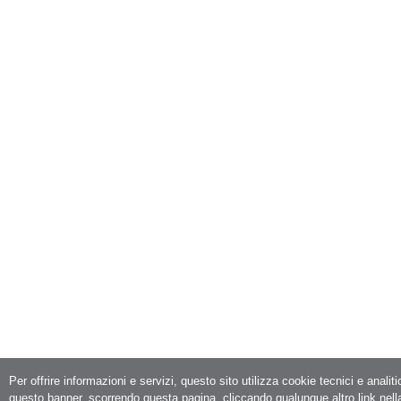
Per offrire informazioni e servizi, questo sito utilizza cookie tecnici e analit
questo banner, scorrendo questa pagina, cliccando qualunque altro link nell