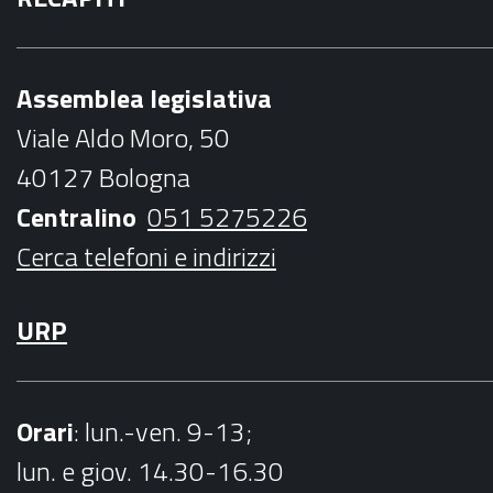
c
i
s
u
i
e
t
t
t
l
b
t
a
u
Assemblea legislativa
o
e
g
b
Viale Aldo Moro, 50
o
r
r
e
40127 Bologna
k
a
Centralino
051 5275226
m
Cerca telefoni e indirizzi
URP
Orari
: lun.-ven. 9-13;
lun. e giov. 14.30-16.30