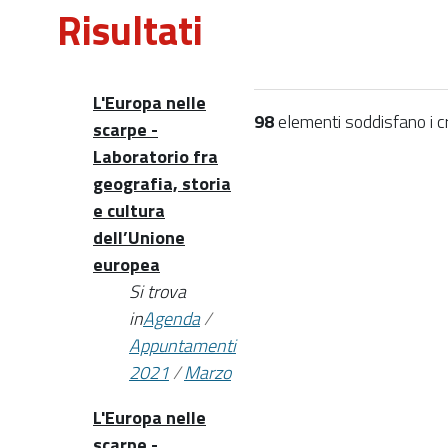
Risultati
L'Europa nelle
98
elementi soddisfano i cri
scarpe -
Laboratorio fra
geografia, storia
e cultura
dell’Unione
europea
Si trova
in
Agenda
/
Appuntamenti
2021
/
Marzo
L'Europa nelle
scarpe -