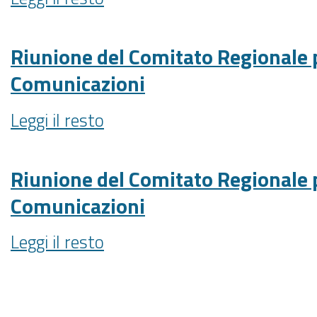
stampa
Corecom
-
Riunione del Comitato Regionale p
Comunicazioni
Riunione
Leggi il resto
del
Comitato
Regionale
Riunione del Comitato Regionale p
per
Comunicazioni
le
Comunicazioni
Riunione
Leggi il resto
-
del
Comitato
Regionale
per