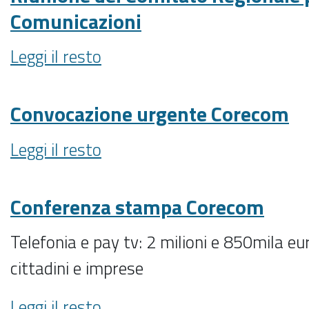
Comunicazioni
Riunione
Leggi il resto
del
Comitato
Regionale
Convocazione urgente Corecom
per
Convocazione
le
Leggi il resto
urgente
Comunicazioni
Corecom
-
-
Conferenza stampa Corecom
Telefonia e pay tv: 2 milioni e 850mila eur
cittadini e imprese
Conferenza
Leggi il resto