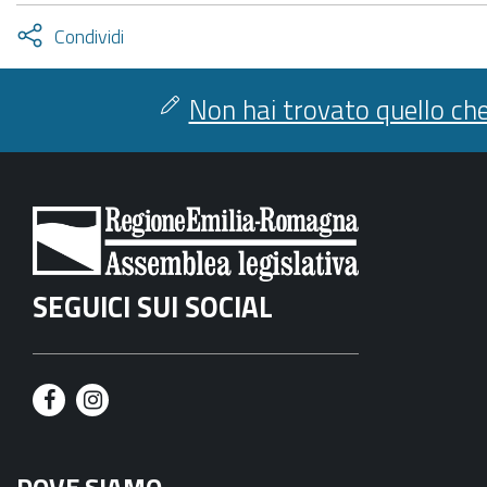
le
Attiva
Condividi
Comunicazioni
condividi
facebook
twitter
-
Non hai trovato quello che
SEGUICI SUI SOCIAL
F
I
a
n
DOVE SIAMO