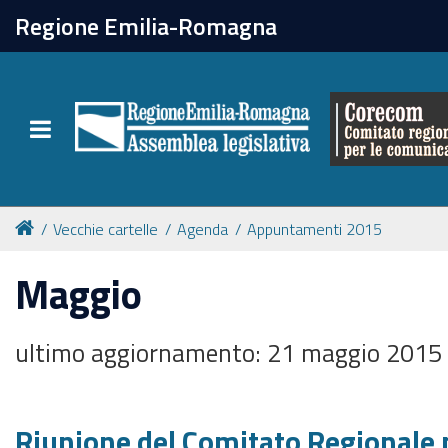
chiudi
Regione Emilia-Romagna
Il Corecom
Toggle navigation
Le attività
Vecchie cartelle
Agenda
Appuntamenti 2015
Maggio
ultimo aggiornamento: 21 maggio 2015
Riunione del Comitato Regionale p