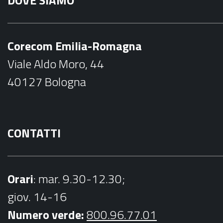
c
s
e
t
b
a
Corecom Emilia-Romagna
o
g
Viale Aldo Moro, 44
o
r
40127 Bologna
k
a
m
CONTATTI
Orari
: mar. 9.30-12.30;
giov. 14-16
Numero verde:
800.96.77.01