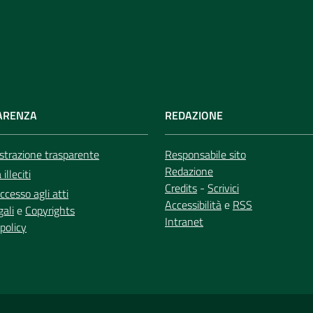
ARENZA
REDAZIONE
trazione trasparente
Responsabile sito
Redazione
illeciti
Credits
-
Scrivici
ccesso agli atti
Accessibilità
e
RSS
gali
e
Copyrights
Intranet
policy