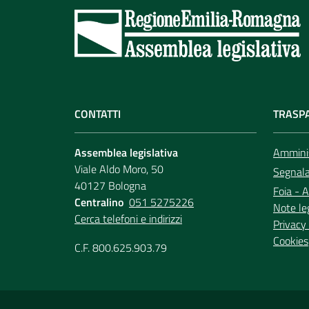
CONTATTI
TRASP
Assemblea legislativa
Amminis
Viale Aldo Moro, 50
Segnala 
40127 Bologna
Foia - A
Centralino
051 5275226
Note le
Cerca telefoni e indirizzi
Privacy 
Cookies
C.F. 800.625.903.79