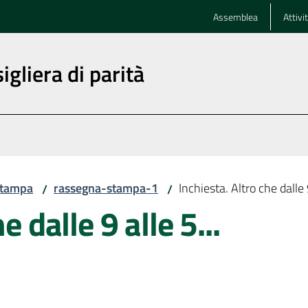
Assemblea
Attivi
igliera di parità
stampa
rassegna-stampa-1
Inchiesta. Altro che dalle 9
/
/
e dalle 9 alle 5...