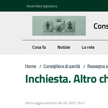
Vai al contenuto
Vai alla navigazione
Vai al footer
Assemblea legislativa
Cons
Cosa fa
Notizie
La rete
Home
Consigliera di parità
Rassegna 
/
/
Inchiesta. Altro ch
Ultimo aggiornamento
:
06-06-2022 16:21