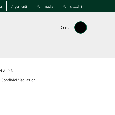
tà
Argomenti
Per i media
Per i cittadini
Cerca
 alle 5...
Condividi
Vedi azioni