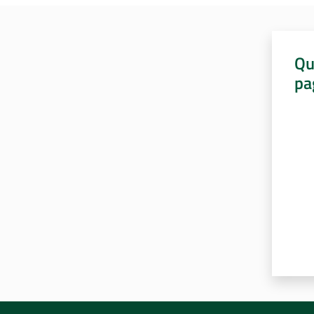
Qu
pa
Valut