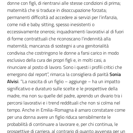
donne con figli, di rientrarvi alle stesse condizioni di prima;
maternità che si traduce in disoccupazione forzata;
permanenti difficoltà ad accedere ai servizi per l’infanzia,
come nidi e baby sitting, spesso inesistenti o
eccessivamente onerosi; inquadramenti lavorativi al di fuori
di forme contrattuali che riconoscano l’indennità alla
maternità; mancanza di sostegni a una genitorialità
condivisa che costringono le donne a farsi carico in modo
esclusivo della cura dei propri figli e, in molti casi, a
rinunciare al posto di lavoro. Sono i questi i profili critici che
emergono dal report”, rimarca la consigliera di parità
Sonia
Alvisi
. “La nascita di un figlio – aggiunge – ha un impatto
significativo e duraturo sulle scelte e le prospettive della
madre, ma non su quelle del padre, aprendo un divario tra i
percorsi lavorativi e i trend reddituali che non si colma nel
tempo. Anche in Emilia-Romagna è amaro constatare come
per una donna avere un figlio riduca sensibilmente le
probabilità di continuare a lavorare e, per chi continua, le
prospettive di carriera, al contrario di quanto avvenga per un