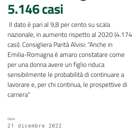
5.146 casi
Assemblea
legislativa
 Il dato è pari al 9,8 per cento su scala 
Assemblea
nazionale, in aumento rispetto al 2020 (4.174 
casi). Consigliera Parità Alvisi: “Anche in 
Attività
Emilia-Romagna è amaro constatare come 
Argomenti
per una donna avere un figlio riduca 
sensibilmente le probabilità di continuare a 
Per i media
lavorare e, per chi continua, le prospettive di 
carriera” 
Per i cittadini
Data
:
21 dicembre 2022