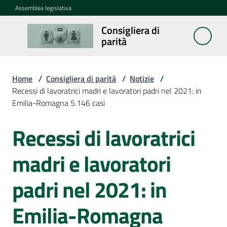
Vai al contenuto
Vai alla navigazione
Vai al footer
Assemblea legislativa
Consigliera di
Consigliera
parità
di parità
Home
/
Consigliera di parità
/
Notizie
/
Cosa
Recessi di lavoratrici madri e lavoratori padri nel 2021: in
fa
Emilia-Romagna 5.146 casi
Recessi di lavoratrici
Notizie
Salta al contenuto
Menu selezionato
madri e lavoratori
La
rete
padri nel 2021: in
Emilia-Romagna