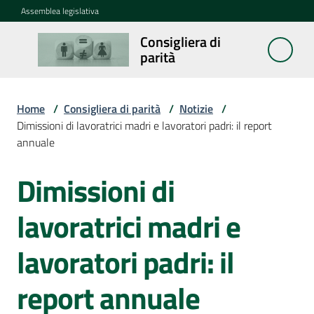
Vai al contenuto
Vai alla navigazione
Vai al footer
Assemblea legislativa
Consigliera di
Consigliera
parità
di parità
Home
/
Consigliera di parità
/
Notizie
/
Cosa
Dimissioni di lavoratrici madri e lavoratori padri: il report
fa
annuale
Dimissioni di
Notizie
Salta al contenuto
Menu selezionato
lavoratrici madri e
La
rete
lavoratori padri: il
report annuale