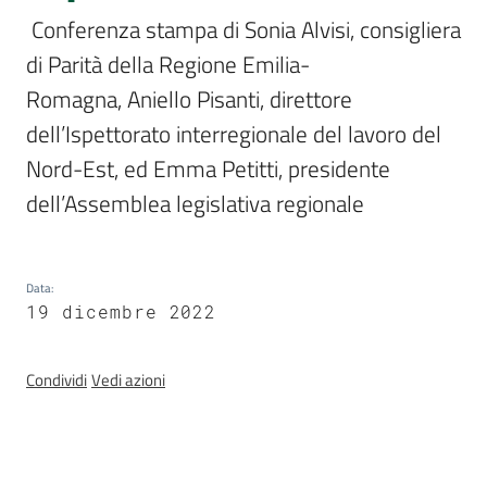
Assemblea
 Conferenza stampa di Sonia Alvisi, consigliera 
legislativa
di Parità della Regione Emilia-
Romagna, Aniello Pisanti, direttore 
Assemblea
dell’Ispettorato interregionale del lavoro del 
Attività
Nord-Est, ed Emma Petitti, presidente 
dell’Assemblea legislativa regionale 
Argomenti
Per i media
Data
:
19 dicembre 2022
Per i cittadini
Condividi
Vedi azioni