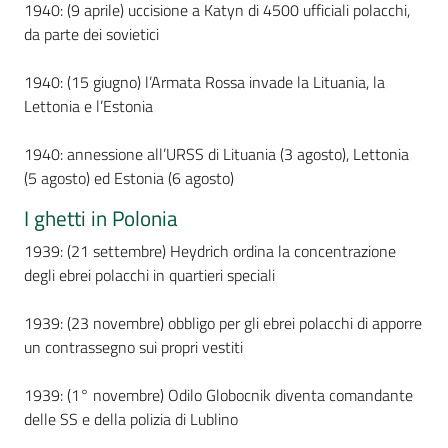
1940: (9 aprile) uccisione a Katyn di 4500 ufficiali polacchi,
da parte dei sovietici
Assemblea
1940: (15 giugno) l’Armata Rossa invade la Lituania, la
Attività
Lettonia e l’Estonia
Argomenti
1940: annessione all’URSS di Lituania (3 agosto), Lettonia
(5 agosto) ed Estonia (6 agosto)
Per i media
I ghetti in Polonia
1939: (21 settembre) Heydrich ordina la concentrazione
Per i cittadini
degli ebrei polacchi in quartieri speciali
1939: (23 novembre) obbligo per gli ebrei polacchi di apporre
un contrassegno sui propri vestiti
1939: (1° novembre) Odilo Globocnik diventa comandante
delle SS e della polizia di Lublino