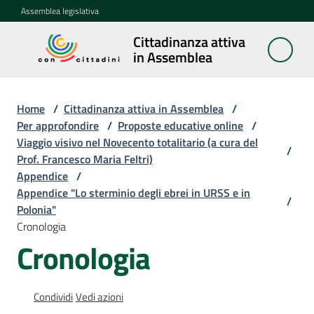
Vai al contenuto
Vai alla navigazione
Vai al footer
Assemblea legislativa
Cittadinanza attiva
Cittadinanza
in Assemblea
attiva in
Assemblea
Home
/
Cittadinanza attiva in Assemblea
/
Per approfondire
/
Proposte educative online
/
Viaggio visivo nel Novecento totalitario (a cura del
Concittadini
/
Prof. Francesco Maria Feltri)
Appendice
/
Porte
Appendice "Lo sterminio degli ebrei in URSS e in
aperte
/
Polonia"
in
Cronologia
Assemblea
Cronologia
Mostre
itineranti
Condividi
Vedi azioni