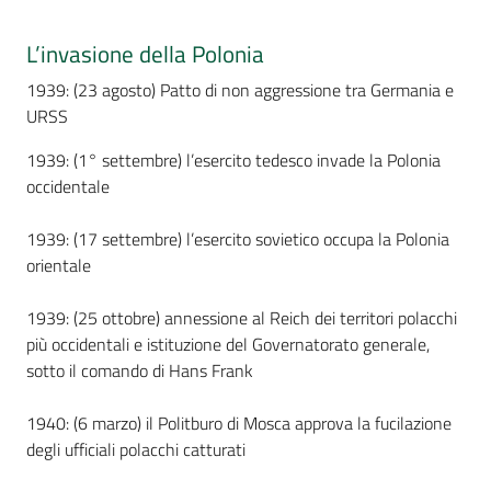
Percorsi
sulla
L’invasione della Polonia
memoria
1939: (23 agosto) Patto di non aggressione tra Germania e
URSS
1939: (1° settembre) l’esercito tedesco invade la Polonia
Seguici
occidentale
su
1939: (17 settembre) l’esercito sovietico occupa la Polonia
orientale
1939: (25 ottobre) annessione al Reich dei territori polacchi
più occidentali e istituzione del Governatorato generale,
sotto il comando di Hans Frank
1940: (6 marzo) il Politburo di Mosca approva la fucilazione
Assemblea
degli ufficiali polacchi catturati
legislativa