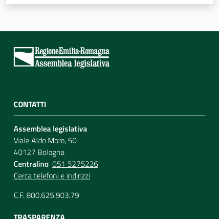
Assemblea
Attività
Argomenti
Per i media
CONTATTI
Assemblea legislativa
Per i cittadini
Viale Aldo Moro, 50
40127 Bologna
Centralino
051 5275226
Cerca telefoni e indirizzi
C.F. 800.625.903.79
TRASPARENZA