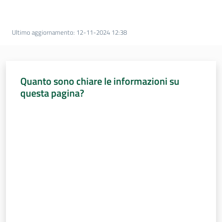
Percorsi
sulla
memoria
Ultimo aggiornamento
:
12-11-2024 12:38
Seguici
Quanto sono chiare le informazioni su
su
questa pagina?
Valuta da 1 a 5 stelle
Assemblea
legislativa