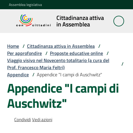
Vai al contenuto
Vai alla navigazione
Vai al footer
Assemblea legislativa
Cittadinanza attiva
Cittadinanza
in Assemblea
attiva in
Assemblea
Home
/
Cittadinanza attiva in Assemblea
/
Per approfondire
/
Proposte educative online
/
Viaggio visivo nel Novecento totalitario (a cura del
Concittadini
/
Prof. Francesco Maria Feltri)
Appendice
/
Appendice "I campi di Auschwitz"
Porte
Appendice "I campi di
aperte
in
Auschwitz"
Assemblea
Mostre
Condividi
Vedi azioni
itineranti