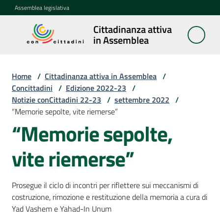
Vai al contenuto
Vai alla navigazione
Vai al footer
Assemblea legislativa
Cittadinanza attiva
Cittadinanza
in Assemblea
attiva in
Assemblea
Home
/
Cittadinanza attiva in Assemblea
/
Concittadini
/
Edizione 2022-23
/
Notizie conCittadini 22-23
/
settembre 2022
/
Concittadini
“Memorie sepolte, vite riemerse”
Menu selezionato
“Memorie sepolte,
Porte
aperte
vite riemerse”
in
Assemblea
Prosegue il ciclo di incontri per riflettere sui meccanismi di
Mostre
costruzione, rimozione e restituzione della memoria a cura di
itineranti
Yad Vashem e Yahad-In Unum