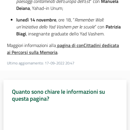
paesaggi contaminati dell’Europa dell’Est
” con
Manuela
Deiana
, Yahad-in Unum;
Assemblea
lunedì 14 novembre
, ore 18, “
Remember Wall:
Attività
un’iniziativa dello Yad
Vashem per le scuole
” con
Patrizia
Biagi
, insegnante graduate dello Yad Vashem.
Argomenti
Maggiori informazioni alla
pagina di conCittadini dedicata
ai Percorsi sulla Memoria
.
Per i media
Ultimo aggiornamento
:
17-09-2022 20:47
Per i cittadini
Quanto sono chiare le informazioni su
questa pagina?
Valuta da 1 a 5 stelle