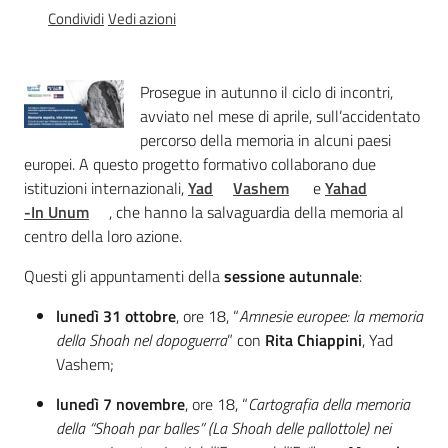
Percorsi
Condividi
Vedi azioni
sulla
memoria
Prosegue in autunno il ciclo di incontri,
avviato nel mese di aprile, sull’accidentato
percorso della memoria in alcuni paesi
Seguici
europei. A questo progetto formativo collaborano due
su
istituzioni internazionali,
Yad
Vashem
e
Yahad
-In Unum
, che hanno la salvaguardia della memoria al
centro della loro azione.
Questi gli appuntamenti della
sessione autunnale
:
lunedì 31 ottobre
, ore 18, “
Amnesie europee: la memoria
della Shoah nel dopoguerra
” con
Rita Chiappini
, Yad
Vashem;
lunedì 7 novembre
, ore 18, “
Cartografia della memoria
Assemblea
della “Shoah par
balles
” (La Shoah delle pallottole) nei
legislativa