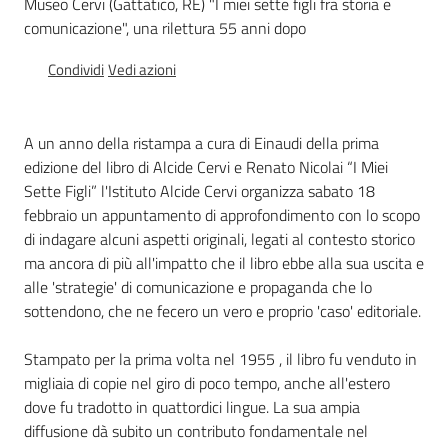
Museo Cervi (Gattatico, RE) "I miei sette figli fra storia e
Percorsi
comunicazione", una rilettura 55 anni dopo
sulla
memoria
Condividi
Vedi azioni
A un anno della ristampa a cura di Einaudi della prima
Seguici
edizione del libro di Alcide Cervi e Renato Nicolai “I Miei
su
Sette Figli” l'Istituto Alcide Cervi organizza sabato 18
febbraio un appuntamento di approfondimento con lo scopo
di indagare alcuni aspetti originali, legati al contesto storico
ma ancora di più all'impatto che il libro ebbe alla sua uscita e
alle 'strategie' di comunicazione e propaganda che lo
sottendono, che ne fecero un vero e proprio 'caso' editoriale.
Stampato per la prima volta nel 1955 , il libro fu venduto in
migliaia di copie nel giro di poco tempo, anche all'estero
dove fu tradotto in quattordici lingue. La sua ampia
Assemblea
legislativa
diffusione dà subito un contributo fondamentale nel