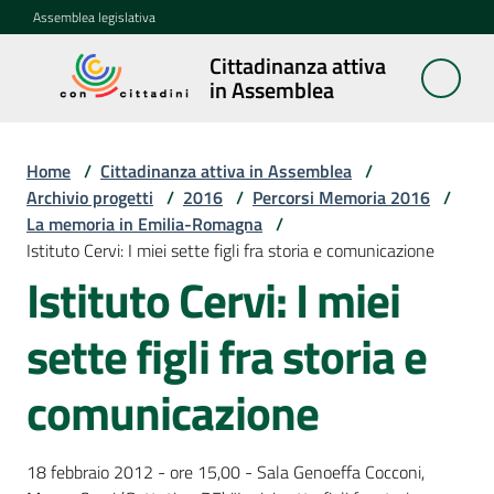
Vai al contenuto
Vai alla navigazione
Vai al footer
Assemblea legislativa
Cittadinanza attiva
Cittadinanza
in Assemblea
attiva in
Assemblea
Home
/
Cittadinanza attiva in Assemblea
/
Archivio progetti
/
2016
/
Percorsi Memoria 2016
/
La memoria in Emilia-Romagna
/
Concittadini
Istituto Cervi: I miei sette figli fra storia e comunicazione
Istituto Cervi: I miei
Porte
aperte
sette figli fra storia e
in
Assemblea
comunicazione
Mostre
itineranti
18 febbraio 2012 - ore 15,00 - Sala Genoeffa Cocconi,