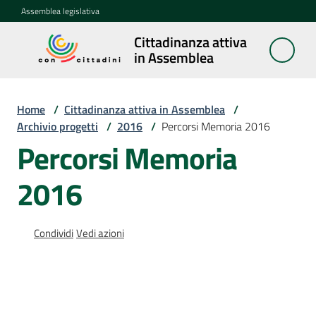
Vai al contenuto
Vai alla navigazione
Vai al footer
Assemblea legislativa
Cittadinanza attiva
Cittadinanza
in Assemblea
attiva in
Assemblea
Home
/
Cittadinanza attiva in Assemblea
/
Archivio progetti
/
2016
/
Percorsi Memoria 2016
Concittadini
Percorsi Memoria
2016
Porte
aperte
in
Assemblea
Condividi
Vedi azioni
Mostre
itineranti