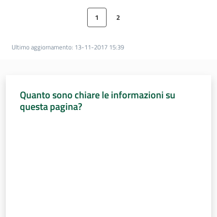
Percorsi
1
2
sulla
Pagina precedente
Pagina
Pagina
Pagina successiva
memoria
Ultimo aggiornamento
:
13-11-2017 15:39
Seguici
su
Quanto sono chiare le informazioni su
questa pagina?
Valuta da 1 a 5 stelle
Assemblea
legislativa