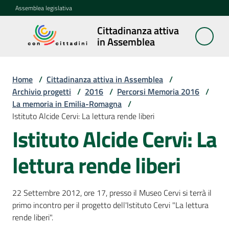
Vai al contenuto
Vai alla navigazione
Vai al footer
Assemblea legislativa
Cittadinanza attiva
Cittadinanza
in Assemblea
attiva in
Assemblea
Home
/
Cittadinanza attiva in Assemblea
/
Archivio progetti
/
2016
/
Percorsi Memoria 2016
/
La memoria in Emilia-Romagna
/
Concittadini
Istituto Alcide Cervi: La lettura rende liberi
Istituto Alcide Cervi: La
Porte
aperte
lettura rende liberi
in
Assemblea
22 Settembre 2012, ore 17, presso il Museo Cervi si terrà il
Mostre
primo incontro per il progetto dell'Istituto Cervi "La lettura
itineranti
rende liberi".