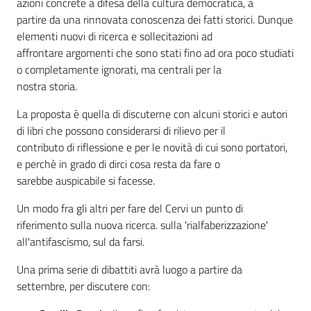
azioni concrete a difesa della cultura democratica, a
partire da una rinnovata conoscenza dei fatti storici. Dunque
Assemblea
elementi nuovi di ricerca e sollecitazioni ad
affrontare argomenti che sono stati fino ad ora poco studiati
Attività
o completamente ignorati, ma centrali per la
nostra storia.
Argomenti
La proposta è quella di discuterne con alcuni storici e autori
di libri che possono considerarsi di rilievo per il
Per i media
contributo di riflessione e per le novità di cui sono portatori,
e perchè in grado di dirci cosa resta da fare o
sarebbe auspicabile si facesse.
Per i cittadini
Un modo fra gli altri per fare del Cervi un punto di
riferimento sulla nuova ricerca. sulla 'rialfaberizzazione'
all'antifascismo, sul da farsi.
Una prima serie di dibattiti avrà luogo a partire da
settembre, per discutere con: