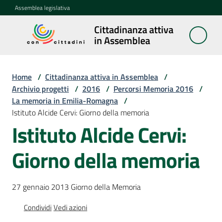
Vai al contenuto
Vai alla navigazione
Vai al footer
Assemblea legislativa
Cittadinanza attiva
Cittadinanza
in Assemblea
attiva in
Assemblea
Home
/
Cittadinanza attiva in Assemblea
/
Archivio progetti
/
2016
/
Percorsi Memoria 2016
/
La memoria in Emilia-Romagna
/
Concittadini
Istituto Alcide Cervi: Giorno della memoria
Istituto Alcide Cervi:
Porte
aperte
Giorno della memoria
in
Assemblea
27 gennaio 2013 Giorno della Memoria
Mostre
itineranti
Condividi
Vedi azioni