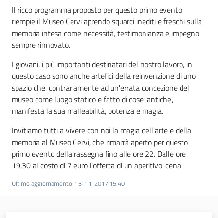
Il ricco programma proposto per questo primo evento
Assemblea
riempie il Museo Cervi aprendo squarci inediti e freschi sulla
memoria intesa come necessità, testimonianza e impegno
Attività
sempre rinnovato.
I giovani, i più importanti destinatari del nostro lavoro, in
Argomenti
questo caso sono anche artefici della reinvenzione di uno
spazio che, contrariamente ad un'errata concezione del
Per i media
museo come luogo statico e fatto di cose 'antiche',
manifesta la sua malleabilità, potenza e magia.
Per i cittadini
Invitiamo tutti a vivere con noi la magia dell'arte e della
memoria al Museo Cervi, che rimarrà aperto per questo
primo evento della rassegna fino alle ore 22. Dalle ore
19,30 al costo di 7 euro l'offerta di un aperitivo-cena.
Ultimo aggiornamento
:
13-11-2017 15:40