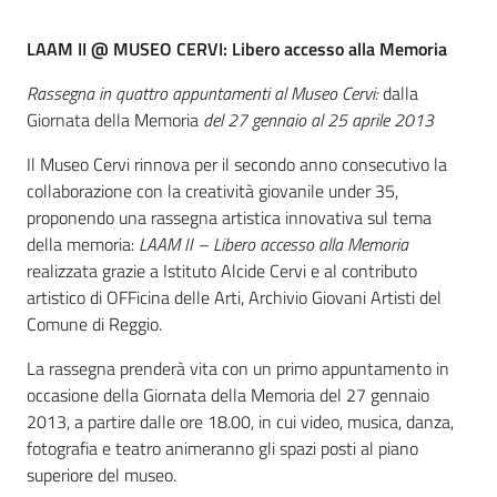
Percorsi
sulla
LAAM II @ MUSEO CERVI: Libero accesso alla Memoria
memoria
Rassegna in quattro appuntamenti al Museo Cervi:
dalla
Giornata della Memoria
del 27 gennaio al 25 aprile 2013
Il Museo Cervi rinnova per il secondo anno consecutivo la
Seguici
collaborazione con la creatività giovanile under 35,
su
proponendo una rassegna artistica innovativa sul tema
della memoria:
LAAM II – Libero accesso alla Memoria
realizzata grazie a Istituto Alcide Cervi e al contributo
artistico di OFFicina delle Arti, Archivio Giovani Artisti del
Comune di Reggio.
La rassegna prenderà vita con un primo appuntamento in
occasione della Giornata della Memoria del 27 gennaio
2013, a partire dalle ore 18.00, in cui video, musica, danza,
fotografia e teatro animeranno gli spazi posti al piano
Assemblea
superiore del museo.
legislativa