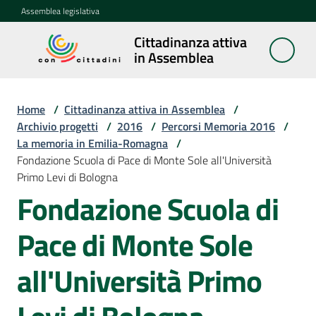
Vai al contenuto
Vai alla navigazione
Vai al footer
Assemblea legislativa
Cittadinanza attiva
Cittadinanza
in Assemblea
attiva in
Assemblea
Home
/
Cittadinanza attiva in Assemblea
/
Archivio progetti
/
2016
/
Percorsi Memoria 2016
/
La memoria in Emilia-Romagna
/
Concittadini
Fondazione Scuola di Pace di Monte Sole all'Università
Primo Levi di Bologna
Porte
Fondazione Scuola di
aperte
in
Pace di Monte Sole
Assemblea
all'Università Primo
Mostre
itineranti