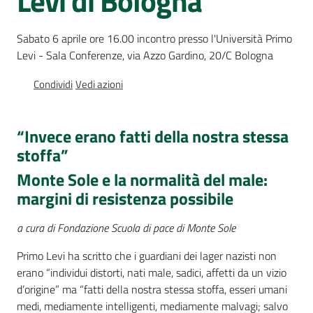
Levi di Bologna
Percorsi
sulla
Sabato 6 aprile ore 16.00 incontro presso l'Università Primo
memoria
Levi - Sala Conferenze, via Azzo Gardino, 20/C Bologna
Condividi
Vedi azioni
Seguici
su
“Invece erano fatti della nostra stessa
stoffa”
Monte Sole e la normalità del male:
margini di resistenza possibile
a cura di Fondazione Scuola di pace di Monte Sole
Primo Levi ha scritto che i guardiani dei lager nazisti non
erano “individui distorti, nati male, sadici, affetti da un vizio
Assemblea
d’origine” ma “fatti della nostra stessa stoffa, esseri umani
legislativa
medi, mediamente intelligenti, mediamente malvagi; salvo