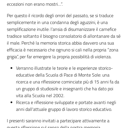
eccezioni non erano mostri…”.
Assemblea
Per questo il ricordo degli orrori del passato, se si traduce
semplicemente in una condanna degli aguzzini, è una
Attività
semplificazione inutile: l’ansia di disumanizzare il carnefice
tradisce soltanto il bisogno consolatorio di allontanare da sé
Argomenti
il male. Perché la memoria storica abbia davvero una sua
efficacia è necessario che ognuno si cali nella propria “zona
Per i media
grigia”, per far emergere la propria possibilità di violenza.
Verranno illustrate le teorie e le esperienze storico-
educative della Scuola di Pace di Monte Sole: una
Per i cittadini
ricerca e una riflessione cominciate più di 15 anni fa da
un gruppo di studiosi/e e insegnanti che ha dato poi
vita alla Scuola nel 2002.
Ricerca e riflessione sviluppate e portate avanti negli
anni dall'attuale gruppo di lavoro storico educativo.
I presenti saranno invitati a partecipare attivamente a
questa riflessione sul senso della nostra memoria.