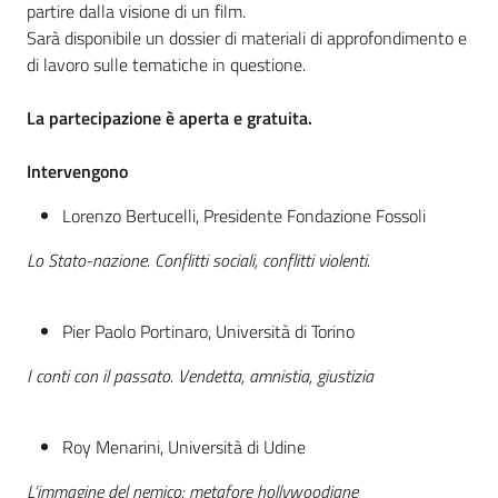
partire dalla visione di un film.
Sarà disponibile un dossier di materiali di approfondimento e
Assemblea
di lavoro sulle tematiche in questione.
Attività
La partecipazione è aperta e gratuita.
Argomenti
Intervengono
Per i media
Lorenzo Bertucelli, Presidente Fondazione Fossoli
Lo Stato-nazione. Conflitti sociali, conflitti violenti.
Per i cittadini
Pier Paolo Portinaro, Università di Torino
I conti con il passato. Vendetta, amnistia, giustizia
Roy Menarini, Università di Udine
L’immagine del nemico: metafore hollywoodiane