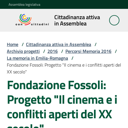
Vai al contenuto
Vai alla navigazione
Vai al footer
Assemblea legislativa
Cittadinanza attiva
Cittadinanza
in Assemblea
attiva in
Assemblea
Home
/
Cittadinanza attiva in Assemblea
/
Archivio progetti
/
2016
/
Percorsi Memoria 2016
/
La memoria in Emilia-Romagna
/
Concittadini
Fondazione Fossoli: Progetto "Il cinema e i conflitti aperti del
XX secolo"
Porte
Fondazione Fossoli:
aperte
in
Progetto "Il cinema e i
Assemblea
conflitti aperti del XX
Mostre
itineranti