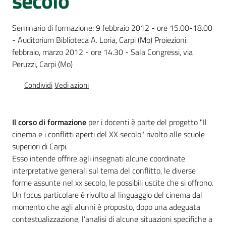
secolo"
Percorsi
sulla
Seminario di formazione: 9 febbraio 2012 - ore 15.00-18.00
memoria
- Auditorium Biblioteca A. Loria, Carpi (Mo) Proiezioni:
febbraio, marzo 2012 - ore 14.30 - Sala Congressi, via
Peruzzi, Carpi (Mo)
Seguici
Condividi
Vedi azioni
su
Il corso di formazione
per i docenti è parte del progetto "Il
cinema e i conflitti aperti del XX secolo" rivolto alle scuole
superiori di Carpi.
Esso intende offrire agli insegnati alcune coordinate
interpretative generali sul tema del conflitto, le diverse
forme assunte nel xx secolo, le possibili uscite che si offrono.
Un focus particolare è rivolto al linguaggio del cinema dal
Assemblea
momento che agli alunni è proposto, dopo una adeguata
legislativa
contestualizzazione, l’analisi di alcune situazioni specifiche a