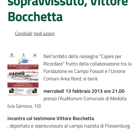
sopravvissuto, Vittore
Percorsi
Bocchetta
sulla
memoria
Condividi
Vedi azioni
Seguici
su
Nell'ambito della rassegna "Capire per
Ricordare" frutto della collaborazione tra la
Fondazione ex Campo Fossoli e l'Unione
Comuni Area Nord, si terrà
mercoledì 13 febbraio 2013 ore 21.00
presso l'Auditorium Comunale di Medolla
(via Genova, 10)
incontro col testimone Vittore Bocchetta
, deportato e sopravvissuto al campo nazista di Flossenburg.
Assemblea
legislativa