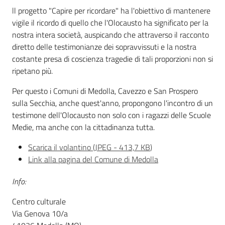
ll progetto "Capire per ricordare" ha l'obiettivo di mantenere
Assemblea
vigile il ricordo di quello che l'Olocausto ha significato per la
nostra intera società, auspicando che attraverso il racconto
Attività
diretto delle testimonianze dei sopravvissuti e la nostra
costante presa di coscienza tragedie di tali proporzioni non si
Argomenti
ripetano più.
Per questo i Comuni di Medolla, Cavezzo e San Prospero
Per i media
sulla Secchia, anche quest'anno, propongono l'incontro di un
testimone dell'Olocausto non solo con i ragazzi delle Scuole
Medie, ma anche con la cittadinanza tutta.
Per i cittadini
Scarica il volantino
(
JPEG
-
413,7 KB
)
Link alla pagina del Comune di Medolla
Info:
Centro culturale
Via Genova 10/a