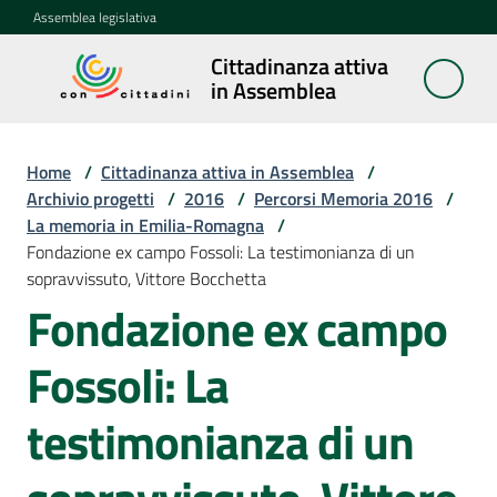
Vai al contenuto
Vai alla navigazione
Vai al footer
Assemblea legislativa
Cittadinanza attiva
Cittadinanza
in Assemblea
attiva in
Assemblea
Home
/
Cittadinanza attiva in Assemblea
/
Archivio progetti
/
2016
/
Percorsi Memoria 2016
/
La memoria in Emilia-Romagna
/
Concittadini
Fondazione ex campo Fossoli: La testimonianza di un
sopravvissuto, Vittore Bocchetta
Porte
Fondazione ex campo
aperte
in
Fossoli: La
Assemblea
testimonianza di un
Mostre
itineranti