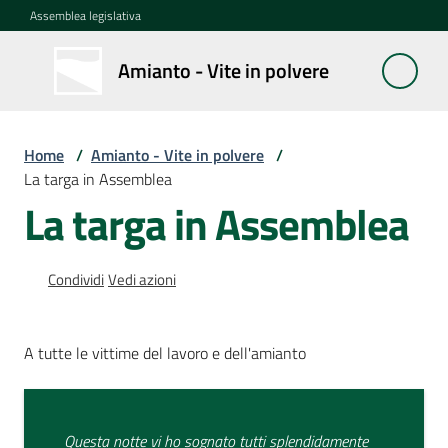
Vai al contenuto
Vai alla navigazione
Vai al footer
Assemblea legislativa
Amianto
Amianto - Vite in polvere
- Vite in
polvere
Home
/
Amianto - Vite in polvere
/
La targa in Assemblea
Museo
La targa in Assemblea
Ogr
Condividi
Vedi azioni
La
targa
in
A tutte le vittime del lavoro e dell'amianto
Assemblea
Menu selezionato
50
disegni
Questa notte vi ho sognato tutti splendidamente