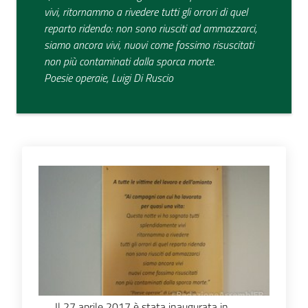
vivi, ritornammo a rivedere tutti gli orrori di quel
Le
reparto ridendo: non sono riusciti ad ammazzarci,
storie
siamo ancora vivi, nuovi come fossimo risuscitati
in
non più contaminati dalla sporca morte.
un
Poesie operaie, Luigi Di Ruscio
libro
Assemblea
legislativa
Assemblea
Attività
Il 27 aprile 2017 è stata inaugurata in
Argomenti