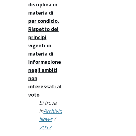
disciplina in
materia di
par condicio.
Rispetto dei
principi
vigenti in
materia di
informazione
negli ambiti
non
interessati al
voto
Si trova
in
Archivio
News
/
2017