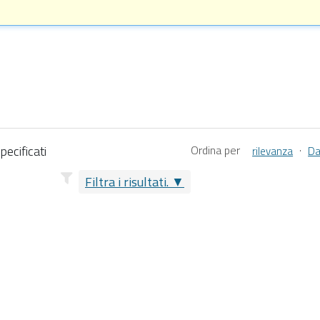
pecificati
Ordina per
·
rilevanza
Da
Filtra i risultati.