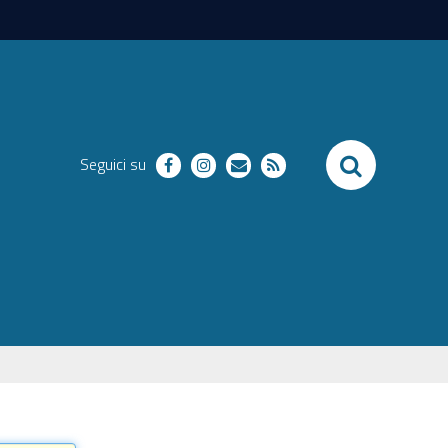
SEARCH
Seguici su
facebook
instagram
richieste
RSS