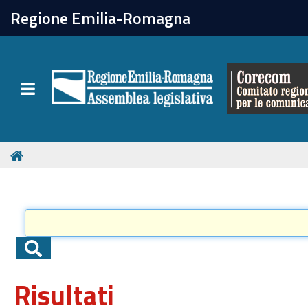
chiudi
Regione Emilia-Romagna
Il Corecom
Toggle navigation
Le attività
Risultati