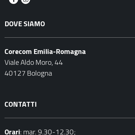
F
I
a
n
DOVE SIAMO
c
s
e
t
b
a
Corecom Emilia-Romagna
o
g
Viale Aldo Moro, 44
o
r
40127 Bologna
k
a
m
CONTATTI
Orari
: mar. 9.30-12.30;