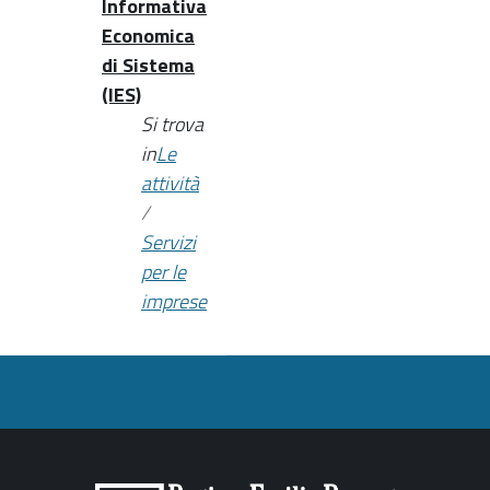
Informativa
Economica
di Sistema
(IES)
Si trova
in
Le
attività
/
Servizi
per le
imprese