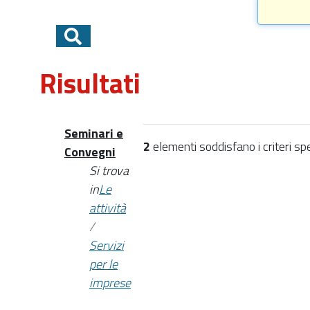
Risultati
Seminari e
2
elementi soddisfano i criteri spe
Convegni
Si trova
in
Le
attività
/
Servizi
per le
imprese