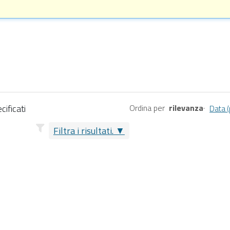
cificati
Ordina per
rilevanza
·
Data (
Filtra i risultati.