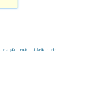
·
prima i più recenti)
alfabeticamente