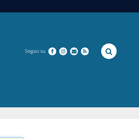
SEARCH
Seguici su
facebook
instagram
richieste
RSS