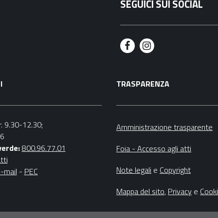
SEGUICI SUI SOCIAL
F
I
a
n
I
TRASPARENZA
c
s
e
t
b
a
r. 9.30-12.30;
Amministrazione trasparente
16
o
g
verde:
800.96.77.01
Foia - Accesso agli atti
o
r
tti
Note legali
e
Copyright
-mail
-
PEC
k
a
m
Mappa del sito
,
Privacy
e
Cook