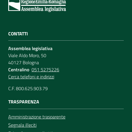
Assemblea
Attività
CONTATTI
Argomenti
Assemblea legislativa
Viale Aldo Moro, 50
Per i media
40127 Bologna
Centralino
051 5275226
Cerca telefoni e indirizzi
Per i cittadini
C.F. 800.625.903.79
TRASPARENZA
Amministrazione trasparente
Segnala illeciti