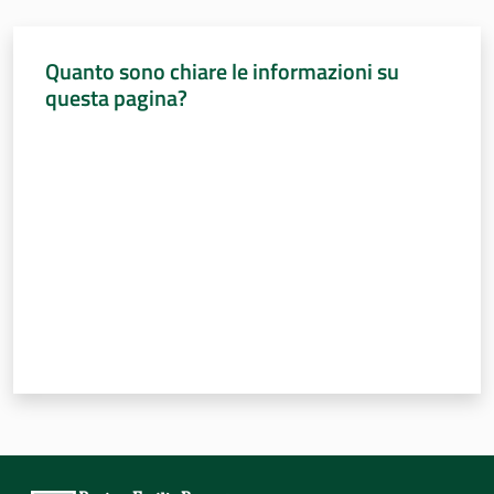
Percorsi
sulla
Quanto sono chiare le informazioni su
memoria
questa pagina?
Valuta da 1 a 5 stelle
Seguici
su
Assemblea
legislativa