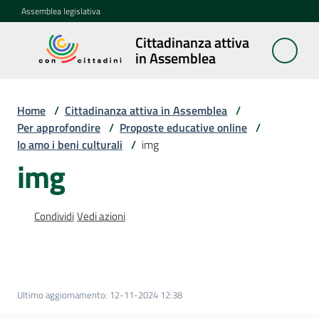
Vai al contenuto
Vai alla navigazione
Vai al footer
Assemblea legislativa
Cittadinanza attiva
Cittadinanza
in Assemblea
attiva in
Assemblea
Home
/
Cittadinanza attiva in Assemblea
/
Per approfondire
/
Proposte educative online
/
Io amo i beni culturali
/
img
Concittadini
img
Porte
aperte
Condividi
Vedi azioni
in
Assemblea
Mostre
itineranti
Ultimo aggiornamento
:
12-11-2024 12:38