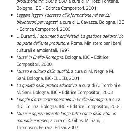
produzione tra ’500 e ’800
, a cura di M. Tozzi Fontana,
Bologna, IBC - Editrice Compositori, 2001.
Leggere leggeri: l’accesso all’informazione nei servizi
bibliotecari per ragazzi
, a cura di L. Cavazza, Bologna, IBC
- Editrice Compositori, 2006
L. Duranti,
I documenti archivistici. La gestione dell’archivio
da parte dell’ente produttore
, Roma, Ministero per i beni
culturali e ambientali, 1997.
Musei in Emilia-Romagna
, Bologna, IBC - Editrice
Compositori, 2000.
Museo e cultura della qualità
, a cura di M. Negri e M.
Sani, Bologna, IBC-CLUEB, 2001.
La qualità nella pratica educativa
, a cura di A. Trombini e
M. Sani, Bologna, IBC - Editrice Compositori, 2003
I luoghi d’arte contemporanea in Emilia-Romagna
, a cura
di C. Collina, Bologna, IBC - Editrice Compositori, 2004.
Musei e apprendimento lungo tutto l’arco della vita. Un
manuale europeo
, a cura di K. Gibbs, M. Sani, J.
Thompson, Ferrara, Edisai, 2007.