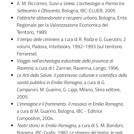
A. M. Riccomini,
Scavi a Veleia. L’archeologia a Parma tra
Settecento e Ottocento
, Bologna, IBC-CLUEB, 2005
Fabbriche abbandonate e recupero urbano
, Bologna, Ente
Regionale per la Valorizzazione Economica del
Territorio, 1989
Il tempo delle ciminiere
, a cura di R. Roda e G. Guerzoni, 2
volumi, Padova, Interbooks, 1992-1993 (sul territorio
Ferrarese).
Viaggio nell’archeologia industriale della provincia di
Ravenna
, a cura di I. Zannier, Ravenna, Longo, 1996.
Le Arti della Salute. Il patrimonio culturale e scientifico della
sanità pubblica in Emilia-Romagna
, a cura di G.
Campanini, M. Guarino, G. Lippi, Milano, Skira editore,
2005.
L’immagine e il frammento. Il mosaico in Emilia Romagna
,
a cura di M. Guarino, Bologna, IBC - Editrice
Compositori, 2004.
Teatri storici in Emilia-Romagna
, a cura di S. M. Bondoni,
Bologna, IBC-Grafis, 1982.
Le stagioni del teatro: le sedi