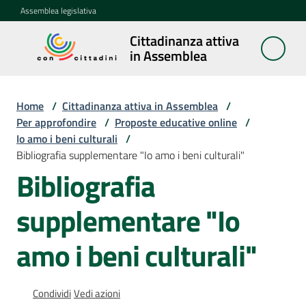
Vai al contenuto
Vai alla navigazione
Vai al footer
Assemblea legislativa
Cittadinanza attiva
Cittadinanza
in Assemblea
attiva in
Assemblea
Home
/
Cittadinanza attiva in Assemblea
/
Per approfondire
/
Proposte educative online
/
Io amo i beni culturali
/
Concittadini
Bibliografia supplementare "Io amo i beni culturali"
Bibliografia
Porte
aperte
supplementare "Io
in
Assemblea
amo i beni culturali"
Mostre
itineranti
Condividi
Vedi azioni