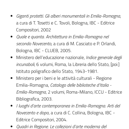
Percorsi
sulla
Giganti protetti. Gli alberi monumentali in Emilia-Romagna
,
memoria
a cura di T. Tosetti e C. Tovoli, Bologna, IBC - Editrice
Compositori, 2002
Quale e quanta. Architettura in Emilia-Romagna nel
Seguici
secondo Novecento
, a cura di M. Casciato e P. Orlandi,
su
Bologna, IBC - CLUEB, 2005.
Ministero dell’educazione nazionale,
Indice generale degli
incunaboli
, 6 volumi, Roma, la Libreria dello Stato, [poi:]
Istituto poligrafico dello Stato, 1943-1981.
Ministero per i beni e le attività culturali - Regione
Emilia-Romagna,
Catalogo delle biblioteche d’Italia -
Emilia-Romagna
, 2 volumi, Roma-Milano, ICCU - Editrice
Bibliografica, 2003.
I luoghi d’arte contemporanea in Emilia-Romagna. Arti del
Novecento e dopo
, a cura di C. Collina, Bologna, IBC -
Assemblea
Editrice Compositori, 2004.
legislativa
Quadri in Regione. Le collezioni d’arte moderna del