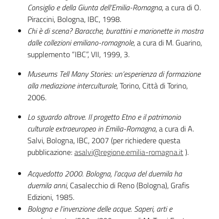
Consiglio e della Giunta dell’Emilia-Romagna
, a cura di O.
Piraccini, Bologna, IBC, 1998.
Assemblea
Chi è di scena? Baracche, burattini e marionette in mostra
dalle collezioni emiliano-romagnole
, a cura di M. Guarino,
Attività
supplemento “IBC”, VII, 1999, 3.
Argomenti
Museums Tell Many Stories: un’esperienza di formazione
alla mediazione interculturale
, Torino, Città di Torino,
Per i media
2006.
Lo sguardo altrove. Il progetto Etno e il patrimonio
culturale extraeuropeo in Emilia-Romagna
, a cura di A.
Per i cittadini
Salvi, Bologna, IBC, 2007 (per richiedere questa
pubblicazione:
asalvi@regione.emilia-romagna.it
).
Acquedotto 2000. Bologna, l’acqua del duemila ha
duemila anni
, Casalecchio di Reno (Bologna), Grafis
Edizioni, 1985.
Bologna e l’invenzione delle acque. Saperi, arti e