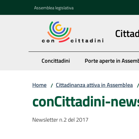
Vai al contenuto
Vai alla navigazione
Vai al footer
Assemblea legislativa
Citta
Concittadini
Porte aperte in Assem
Home
Cittadinanza attiva in Assemblea
/
conCittadini-ne
Newsletter n.2 del 2017