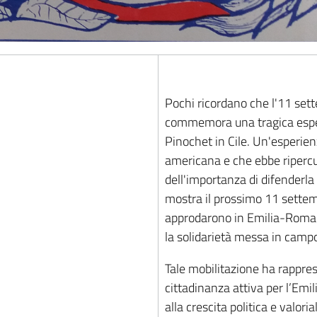
Pochi ricordano che l'11 sett
commemora una tragica esperi
Pinochet in Cile. Un'esperie
americana e che ebbe ripercu
dell'importanza di difenderl
mostra il prossimo 11 settem
approdarono in Emilia-Romagn
la solidarietà messa in campo 
Tale mobilitazione ha rappre
cittadinanza attiva per l’Emi
alla crescita politica e valori