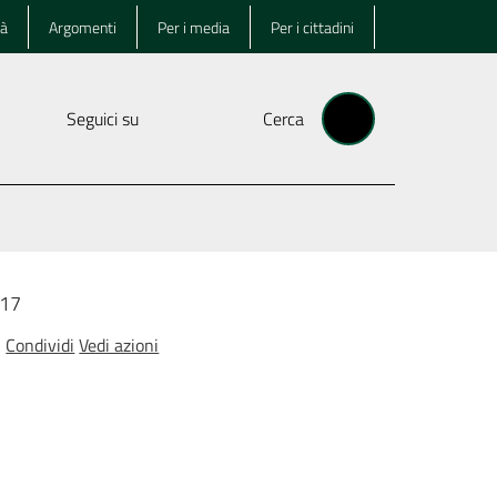
tà
Argomenti
Per i media
Per i cittadini
Seguici su
Cerca
017
Condividi
Vedi azioni