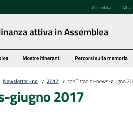
Assemblea
Attivi
dinanza attiva in Assemblea
blea
Mostre itineranti
Percorsi sulla memoria
Newsletter -no
2017
conCittadini-news-giugno 2
/
/
/
ws-giugno 2017