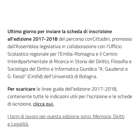
Percorsi
sulla
memoria
Cos'è
Ultimo giorno per inviare la scheda di inscrizione
all'edizione 2017-2018
del percorso conCittadini, promosso
dall'Assemblea legislativa in collaborazione con l'Ufficio
Seguici
Scolastico regionale per l'Emilia-Romagna e il Centro
su
Interdipartimentale di Ricerca in Storia del Diritto, Filosofia e
Sociologia del Diritto e Informatica Giuridica "A. Gaudenzi e
G. Fassò" (Cirsfid) dell'Università di Bologna.
Per scaricare
le linee guida dell'edizione 2017-2018,
contenente tutte le indicazini utili per l'iscrizione e le schede
di iscrizione,
clicca qui.
I temi di lavoro per questa edizione sono: Memoria, Diritti
e Legalità.
Assemblea
legislativa