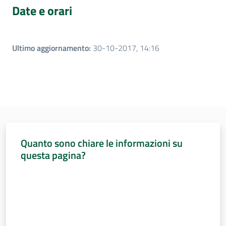
Date e orari
Assemblea
Attività
Ultimo aggiornamento
:
30-10-2017, 14:16
Argomenti
Per i media
Per i cittadini
Quanto sono chiare le informazioni su
questa pagina?
Valuta da 1 a 5 stelle