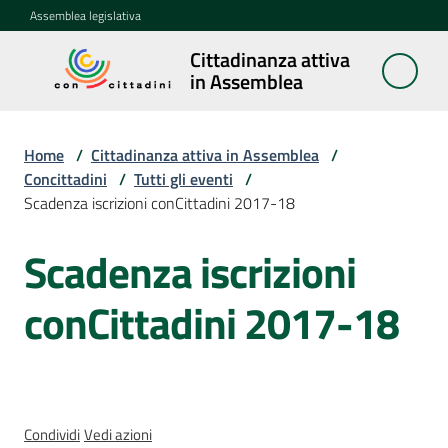
Vai al contenuto
Vai alla navigazione
Vai al footer
Assemblea legislativa
Cittadinanza attiva
Cittadinanza
in Assemblea
attiva in
Assemblea
Home
/
Cittadinanza attiva in Assemblea
/
Concittadini
/
Tutti gli eventi
/
Scadenza iscrizioni conCittadini 2017-18
Concittadini
Menu selezionato
Scadenza iscrizioni
Salta al contenuto
Porte
aperte
conCittadini 2017-18
in
Assemblea
Mostre
itineranti
Condividi
Vedi azioni