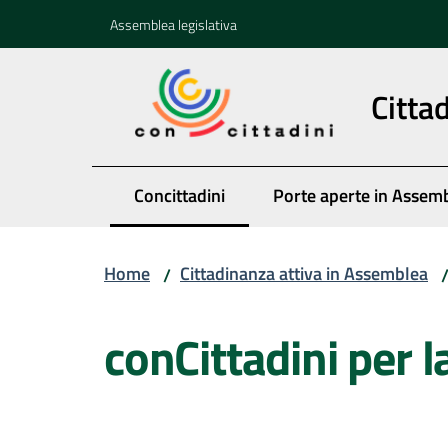
Vai al contenuto
Vai alla navigazione
Vai al footer
Assemblea legislativa
Citta
Concittadini
Porte aperte in Assem
Menu selezionato
Home
Cittadinanza attiva in Assemblea
/
Salta al contenuto
conCittadini per 