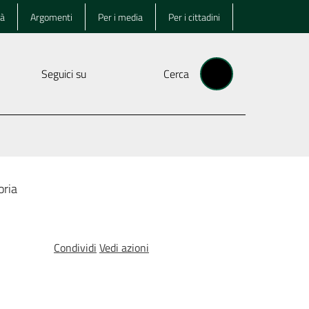
tà
Argomenti
Per i media
Per i cittadini
Seguici su
Cerca
oria
Condividi
Vedi azioni