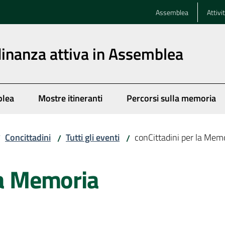
Assemblea
Attivi
dinanza attiva in Assemblea
blea
Mostre itineranti
Percorsi sulla memoria
Concittadini
Tutti gli eventi
conCittadini per la Mem
/
/
/
la Memoria