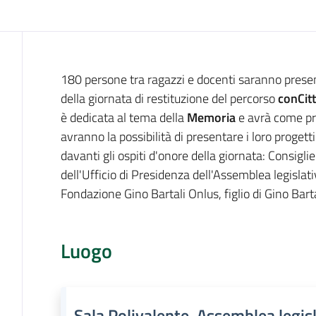
Cos'è
180 persone tra ragazzi e docenti saranno presen
della giornata di restituzione del percorso
conCitt
è dedicata al tema della
Memoria
e avrà come pr
avranno la possibilità di presentare i loro progett
davanti gli ospiti d'onore della giornata: Consigli
dell'Ufficio di Presidenza dell'Assemblea legislat
Fondazione Gino Bartali Onlus, figlio di Gino Barta
Luogo
Sala Polivalente, Assemblea legis