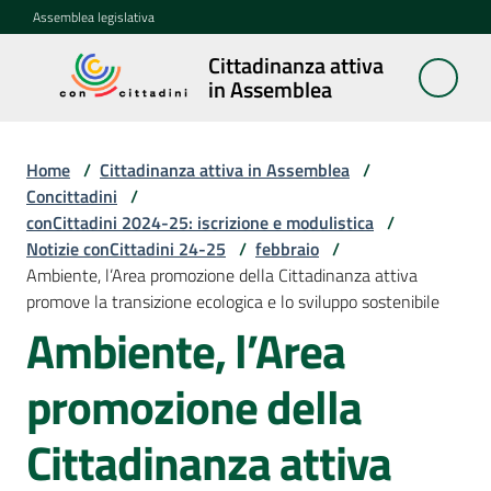
Vai al contenuto
Vai alla navigazione
Vai al footer
Assemblea legislativa
Cittadinanza attiva
Cittadinanza
in Assemblea
attiva in
Assemblea
Home
/
Cittadinanza attiva in Assemblea
/
Concittadini
/
conCittadini 2024-25: iscrizione e modulistica
/
Concittadini
Notizie conCittadini 24-25
Menu selezionato
/
febbraio
/
Ambiente, l’Area promozione della Cittadinanza attiva
Porte
promove la transizione ecologica e lo sviluppo sostenibile
aperte
Ambiente, l’Area
in
Assemblea
promozione della
Mostre
Cittadinanza attiva
itineranti