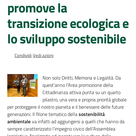
promove la
Percorsi
sulla
transizione ecologica e
memoria
lo sviluppo sostenibile
Seguici
su
Condividi
Vedi azioni
Non solo Diritti, Memoria e Legalità. Da
quest’anno l’Area promozione della
Cittadinanza attiva punta su un quarto
pilastro, una vera e propria priorità globale
per proteggere il nostro pianeta e il benessere delle future
generazioni. Il filone tematico della
sostenibilità
ambientale
va infatti ad aggiungersi a quelli che hanno da
Assemblea
sempre caratterizzato l’impegno civico dell’Assemblea
legislativa