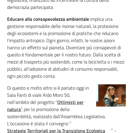
legislativa, finalizzato ad incentivare la cultura della
democrazia partecipata.
Assemblea
Educare alla consapevolezza ambientale
implica una
gestione responsabile delle risorse naturali, la protezione
Attività
degli ecosistemi e la promozione di pratiche che riducano
l'impatto antropico. Ogni giorno, infatti, le nostre azioni
Argomenti
hanno un effetto sul pianeta. Diventare più consapevoli di
questo è fondamentale per il nostro futuro. Dalla scelta di
Per i media
mezzi di trasporto più sostenibili, come la bicicletta o i mezzi
pubblici, all'adozione di abitudini di consumo responsabili,
ogni piccolo gesto conta.
Per i cittadini
Di questo e molto altro si è parlato oggi in
Sala Fanti di viale Aldo Moro 50,
nell’ambito del progetto “
Ottimisti per
natura
”, per la promozione della
sostenibilità, realizzato dall’Assemblea Legislativa.
L’occasione è stata il convegno “
Strategie Territoriali per la Transizione Ecologica
” -