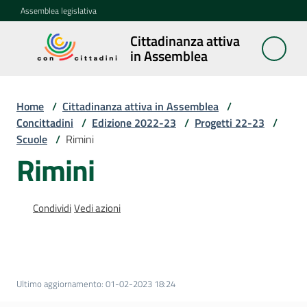
Vai al contenuto
Vai alla navigazione
Vai al footer
Assemblea legislativa
Cittadinanza attiva
Cittadinanza
in Assemblea
attiva in
Assemblea
Home
/
Cittadinanza attiva in Assemblea
/
Concittadini
/
Edizione 2022-23
/
Progetti 22-23
/
Scuole
/
Rimini
Concittadini
Menu selezionato
Rimini
Porte
aperte
Condividi
Vedi azioni
in
Assemblea
Mostre
itineranti
Ultimo aggiornamento
:
01-02-2023 18:24