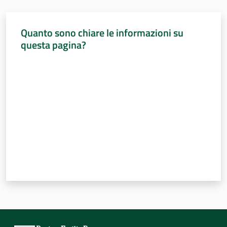
Percorsi
sulla
Quanto sono chiare le informazioni su
memoria
questa pagina?
Valuta da 1 a 5 stelle
Seguici
su
Assemblea
legislativa