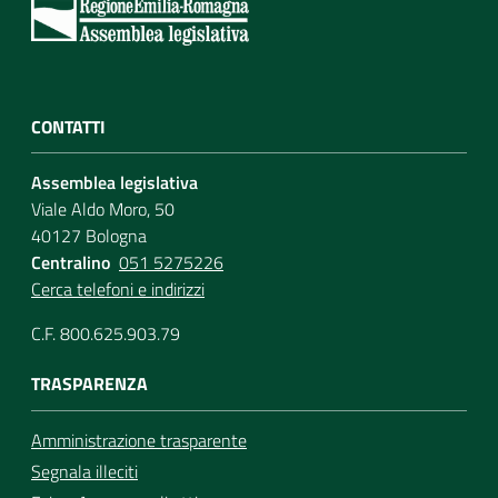
Assemblea
Attività
CONTATTI
Argomenti
Assemblea legislativa
Viale Aldo Moro, 50
Per i media
40127 Bologna
Centralino
051 5275226
Cerca telefoni e indirizzi
Per i cittadini
C.F. 800.625.903.79
TRASPARENZA
Amministrazione trasparente
Segnala illeciti