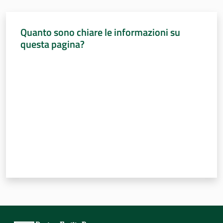
Percorsi
sulla
Quanto sono chiare le informazioni su
memoria
questa pagina?
Valuta da 1 a 5 stelle
Seguici
su
Assemblea
legislativa