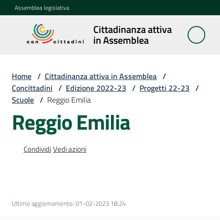
Vai al contenuto
Vai alla navigazione
Vai al footer
Assemblea legislativa
Cittadinanza attiva
Cittadinanza
in Assemblea
attiva in
Assemblea
Home
/
Cittadinanza attiva in Assemblea
/
Concittadini
/
Edizione 2022-23
/
Progetti 22-23
/
Scuole
/
Reggio Emilia
Concittadini
Menu selezionato
Reggio Emilia
Porte
aperte
Condividi
Vedi azioni
in
Assemblea
Mostre
itineranti
Ultimo aggiornamento
:
01-02-2023 18:24