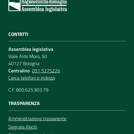
Assemblea
Attività
CONTATTI
Argomenti
Assemblea legislativa
Viale Aldo Moro, 50
Per i media
40127 Bologna
Centralino
051 5275226
Cerca telefoni e indirizzi
Per i cittadini
C.F. 800.625.903.79
TRASPARENZA
Amministrazione trasparente
Segnala illeciti