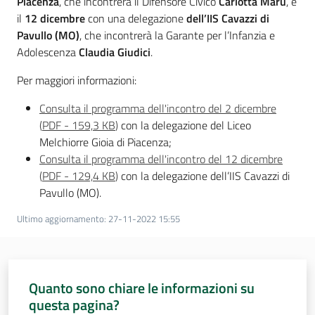
Piacenza
, che incontrerà il Difensore Civico
Carlotta Marù
, e
il
12 dicembre
con una delegazione
dell’IIS Cavazzi di
Assemblea
Pavullo (MO)
, che incontrerà la Garante per l’Infanzia e
Adolescenza
Claudia Giudici
.
Attività
Per maggiori informazioni:
Argomenti
Consulta il programma dell'incontro del 2 dicembre
(
PDF
-
159,3 KB
)
con la delegazione del Liceo
Per i media
Melchiorre Gioia di Piacenza;
Consulta il programma dell'incontro del 12 dicembre
(
PDF
-
129,4 KB
)
con la delegazione dell’IIS Cavazzi di
Per i cittadini
Pavullo (MO).
Ultimo aggiornamento
:
27-11-2022 15:55
Quanto sono chiare le informazioni su
questa pagina?