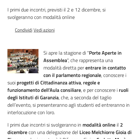
Percorsi
I primi due incontri, previsti il 2 e 12 dicembre, si
sulla
svolgeranno con modalità online
memoria
Condividi
Vedi azioni
Seguici
Si apre la stagione di "
Porte Aperte in
su
Assemblea
", che rappresenta una
modalità diretta per
entrare in contatto
con il parlamento regionale
, conoscere i
suoi
progetti di Cittadinanza attiva
,
regole e
funzionamento dell’Aula consiliare
, e per conoscere i
ruoli
degli Istituti di Garanzia
, che, a seconda del taglio
dell’evento, si presenteranno agli studenti ed entreranno in
interlocuzione con loro.
I primi due incontri si svolgeranno in
modalità online
il
2
Assemblea
dicembre
con una delegazione del
Liceo Melchiorre Gioia di
legislativa