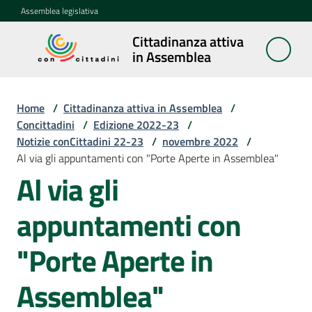
Vai al contenuto
Vai alla navigazione
Vai al footer
Assemblea legislativa
Cittadinanza attiva
Cittadinanza
in Assemblea
attiva in
Assemblea
Home
/
Cittadinanza attiva in Assemblea
/
Concittadini
/
Edizione 2022-23
/
Notizie conCittadini 22-23
/
novembre 2022
/
Concittadini
Al via gli appuntamenti con "Porte Aperte in Assemblea"
Menu selezionato
Al via gli
Porte
aperte
appuntamenti con
in
Assemblea
"Porte Aperte in
Mostre
Assemblea"
itineranti