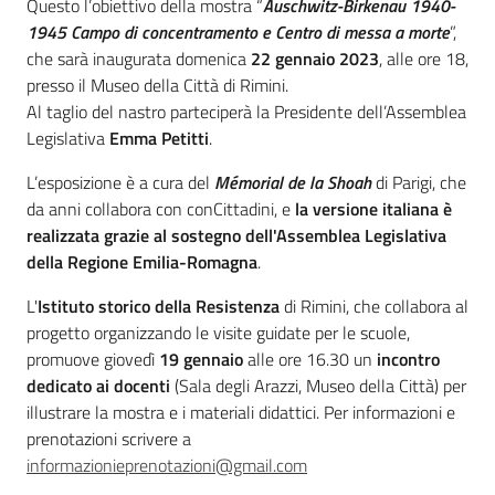
Questo l’obiettivo della mostra “
Auschwitz-Birkenau 1940-
1945 Campo di concentramento e Centro di messa a morte
”,
Assemblea
che sarà inaugurata domenica
22 gennaio 2023
, alle ore 18,
presso il Museo della Città di Rimini.
Attività
Al taglio del nastro parteciperà la Presidente dell’Assemblea
Legislativa
Emma Petitti
.
Argomenti
L’esposizione è a cura del
Mémorial de la Shoah
di Parigi, che
da anni collabora con conCittadini, e
la versione italiana è
Per i media
realizzata grazie al sostegno dell'Assemblea Legislativa
della Regione Emilia-Romagna
.
Per i cittadini
L'
Istituto storico della Resistenza
di Rimini, che collabora al
progetto organizzando le visite guidate per le scuole,
promuove giovedì
19 gennaio
alle ore 16.30 un
incontro
dedicato ai docenti
(Sala degli Arazzi, Museo della Città) per
illustrare la mostra e i materiali didattici. Per informazioni e
prenotazioni scrivere a
informazionieprenotazioni@gmail.com