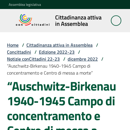
Vai al contenuto
Vai alla navigazione
Vai al footer
Assemblea legislativa
Cittadinanza attiva
Cittadinanza
in Assemblea
attiva in
Assemblea
Home
/
Cittadinanza attiva in Assemblea
/
Concittadini
/
Edizione 2022-23
/
Notizie conCittadini 22-23
/
dicembre 2022
/
Concittadini
“Auschwitz-Birkenau 1940-1945 Campo di
Menu selezionato
concentramento e Centro di messa a morte”
Porte
“Auschwitz-Birkenau
aperte
in
1940-1945 Campo di
Assemblea
concentramento e
Mostre
itineranti