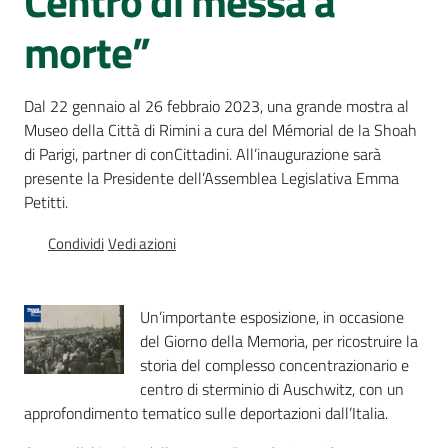
Centro di messa a
Percorsi
morte”
sulla
memoria
Dal 22 gennaio al 26 febbraio 2023, una grande mostra al
Museo della Città di Rimini a cura del Mémorial de la Shoah
Seguici
di Parigi, partner di conCittadini. All’inaugurazione sarà
su
presente la Presidente dell’Assemblea Legislativa Emma
Petitti.
Condividi
Vedi azioni
Un’importante esposizione, in occasione
del Giorno della Memoria, per ricostruire la
storia del complesso concentrazionario e
centro di sterminio di Auschwitz, con un
Assemblea
approfondimento tematico sulle deportazioni dall’Italia.
legislativa