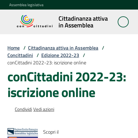
Vai al contenuto
Vai alla navigazione
Vai al footer
Assemblea legislativa
Cittadinanza attiva
Cittadinanza
in Assemblea
attiva in
Assemblea
Home
/
Cittadinanza attiva in Assemblea
/
Concittadini
/
Edizione 2022-23
/
conCittadini 2022-23: iscrizione online
Concittadini
Menu selezionato
conCittadini 2022-23:
Porte
iscrizione online
aperte
in
Assemblea
Condividi
Vedi azioni
Mostre
itineranti
Scopri il