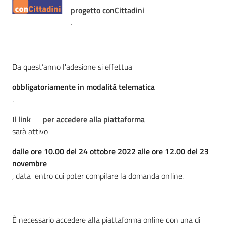
Percorsi
progetto conCittadini
sulla
.
memoria
Da quest’anno l'adesione si effettua
Seguici
obbligatoriamente in modalità telematica
su
.
Il link
per accedere alla piattaforma
sarà attivo
dalle ore 10.00 del 24 ottobre 2022 alle ore 12.00 del 23
novembre
, data entro cui poter compilare la domanda online.
Assemblea
legislativa
È necessario accedere alla piattaforma online con una di