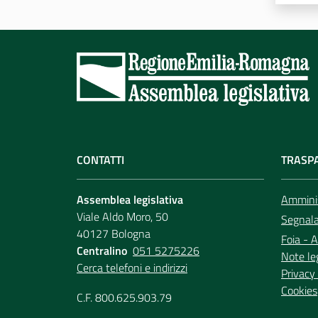
CONTATTI
TRASP
Assemblea legislativa
Amminis
Viale Aldo Moro, 50
Segnala 
40127 Bologna
Foia - A
Centralino
051 5275226
Note le
Cerca telefoni e indirizzi
Privacy 
Cookies
C.F. 800.625.903.79