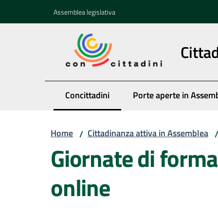
Vai al contenuto
Vai alla navigazione
Vai al footer
Assemblea legislativa
Citta
Concittadini
Porte aperte in Assem
Menu selezionato
Home
Cittadinanza attiva in Assemblea
/
Giornate di forma
online