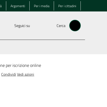
tà
Argomenti
Per i media
Per i cittadini
Seguici su
Cerca
ne per iscrizione online
Condividi
Vedi azioni