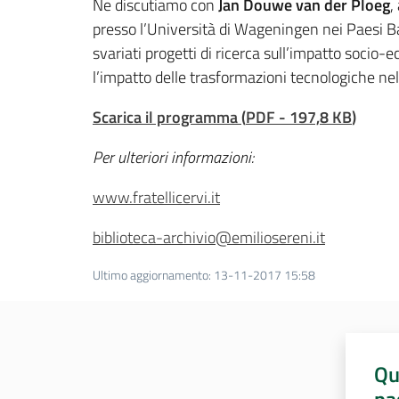
Ne discutiamo con
Jan Douwe van der Ploeg
,
presso l’Università di Wageningen nei Paesi Bas
svariati progetti di ricerca sull’impatto socio-
l’impatto delle trasformazioni tecnologiche ne
Scarica il programma
(
PDF
-
197,8 KB
)
Per ulteriori informazioni:
www.fratellicervi.it
biblioteca-archivio@emiliosereni.it
Ultimo aggiornamento
:
13-11-2017 15:58
Qu