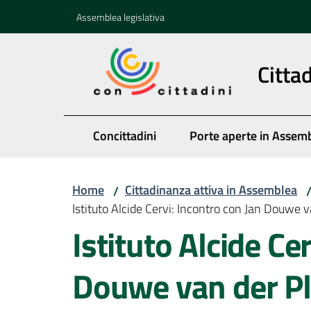
Vai al contenuto
Vai alla navigazione
Vai al footer
Assemblea legislativa
Citta
Concittadini
Porte aperte in Assem
Home
Cittadinanza attiva in Assemblea
/
Istituto Alcide Cervi: Incontro con Jan Douwe 
Istituto Alcide Ce
Douwe van der P