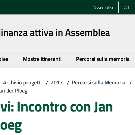
Assemblea
Attivi
dinanza attiva in Assemblea
blea
Mostre itineranti
Percorsi sulla memoria
Archivio progetti
2017
Percorsi sulla Memoria
/
/
/
/
van der Ploeg
rvi: Incontro con Jan
loeg