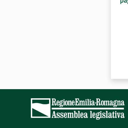
pa
Valut