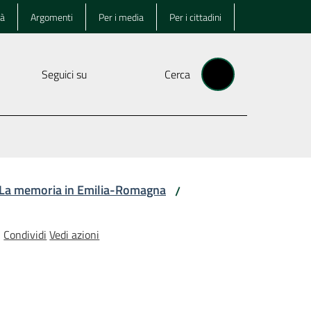
tà
Argomenti
Per i media
Per i cittadini
Seguici su
Cerca
La memoria in Emilia-Romagna
/
Condividi
Vedi azioni