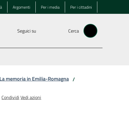
tà
Argomenti
Per i media
Per i cittadini
Seguici su
Cerca
La memoria in Emilia-Romagna
/
Condividi
Vedi azioni