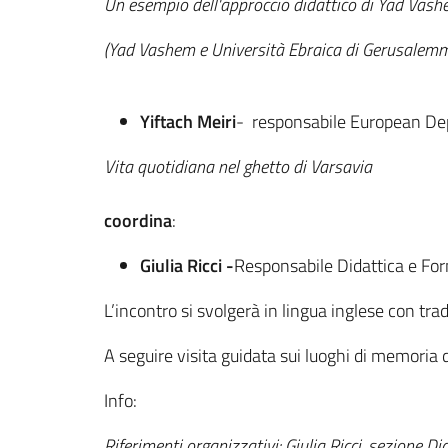
Un esempio dell'approccio didattico di Yad Vashe
(Yad Vashem e Università Ebraica di Gerusalem
Yiftach Meiri
- responsabile European Dep
Vita quotidiana nel ghetto di Varsavia
coordina
:
Giulia Ricci -
Responsabile Didattica e For
L’incontro si svolgerà in lingua inglese con tra
A seguire visita guidata sui luoghi di memoria d
Info:
Riferimenti organizzativi:
Giulia Ricci, sezione D