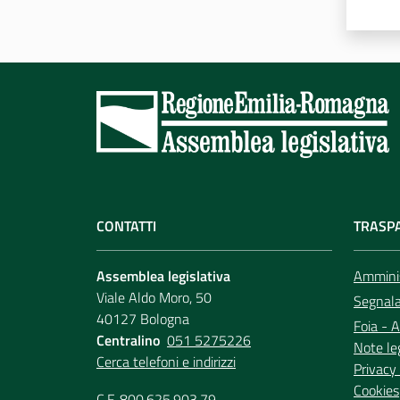
CONTATTI
TRASP
Assemblea legislativa
Amminis
Viale Aldo Moro, 50
Segnala 
40127 Bologna
Foia - A
Centralino
051 5275226
Note le
Cerca telefoni e indirizzi
Privacy 
Cookies
C.F. 800.625.903.79