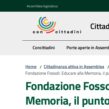
Vai al contenuto
Vai alla navigazione
Vai al footer
Assemblea legislativa
Citta
Concittadini
Porte aperte in Assem
Home
Cittadinanza attiva in Assemblea
/
Fondazione Fossoli: Educare alla Memoria, il p
Fondazione Fossol
Memoria, il punto 