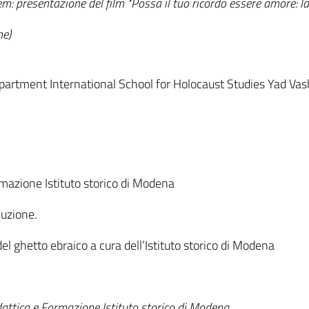
m: presentazione del film "Possa il tuo ricordo essere amore: l
me)
artment International School for Holocaust Studies Yad Va
mazione Istituto storico di Modena
duzione.
el ghetto ebraico a cura dell’Istituto storico di Modena
idattica e Formazione Istituto storico di Modena