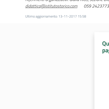
didattica@istitutostorico.com
059 242377
3
Ultimo aggiornamento
:
13-11-2017 15:58
Qu
pa
Valut