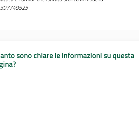
397749525
anto sono chiare le informazioni su questa
gina?
a da 1 a 5 stelle