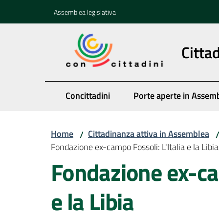
Vai al contenuto
Vai alla navigazione
Vai al footer
Assemblea legislativa
Citta
Concittadini
Porte aperte in Assem
Home
Cittadinanza attiva in Assemblea
/
Fondazione ex-campo Fossoli: L'Italia e la Libia
Fondazione ex-cam
e la Libia