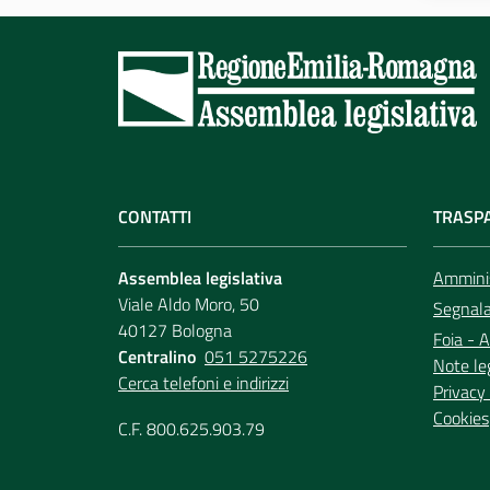
CONTATTI
TRASP
Assemblea legislativa
Amminis
Viale Aldo Moro, 50
Segnala 
40127 Bologna
Foia - A
Centralino
051 5275226
Note le
Cerca telefoni e indirizzi
Privacy 
Cookies
C.F. 800.625.903.79