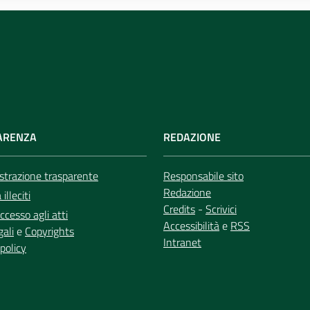
ARENZA
REDAZIONE
trazione trasparente
Responsabile sito
Redazione
illeciti
Credits
-
Scrivici
ccesso agli atti
Accessibilità
e
RSS
gali
e
Copyrights
Intranet
policy