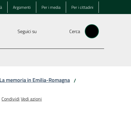
tà
Argomenti
Per i media
Per i cittadini
Seguici su
Cerca
La memoria in Emilia-Romagna
/
Condividi
Vedi azioni