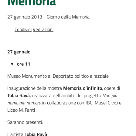
Memoria
Percorsi
sulla
27 gennaio 2013 - Giorno della Memoria
memoria
Condividi
Vedi azioni
Seguici
27 gennaio
su
ore 11
Museo Monumento al Deportato politico e razziale
Inaugurazione della mostra
Memoria d’infinito
, opere di
Tobia Ravà,
realizzata nell’ambito del progetto
Non più
nome ma numero
in collaborazione con IBC, Musei Civici e
Liceo M. Fanti
Saranno presenti:
Assemblea
legislativa
L’artista
Tobia Ravà