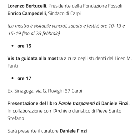
Lorenzo Bertucelli
, Presidente della Fondazione Fossoli
Assemblea
Enrico Campedelli
, Sindaco di Carpi
(La mostra è visitabile venerdì, sabato e festivi, ore 10-13 e
Attività
15-19 fino al 28 febbraio)
Argomenti
ore 15
Visita guidata alla mostra
a cura degli studenti del Liceo M.
Per i media
Fanti
ore 17
Per i cittadini
Ex-Sinagoga, via G. Rovighi 57 Carpi
Presentazione del libro
Parole trasparenti
di Daniele Finzi.
In collaborazione con l’Archivio diaristico di Pieve Santo
Stefano
Sarà presente il curatore
Daniele Finzi