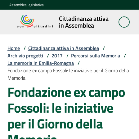
Vai al contenuto
Vai alla navigazione
Vai al footer
Assemblea legislativa
Cittadinanza attiva
Cittadinanza
in Assemblea
attiva in
Assemblea
Home
/
Cittadinanza attiva in Assemblea
/
Archivio progetti
/
2017
/
Percorsi sulla Memoria
/
La memoria in Emilia-Romagna
/
Concittadini
Fondazione ex campo Fossoli: le iniziative per il Giorno della
Memoria
Porte
Fondazione ex campo
aperte
in
Fossoli: le iniziative
Assemblea
per il Giorno della
Mostre
itineranti