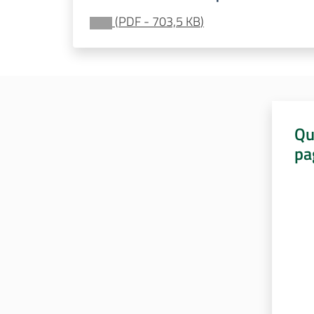
(
PDF
-
703,5 KB
)
Qu
pa
Valut