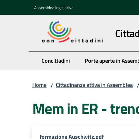
Vai al contenuto
Vai alla navigazione
Vai al footer
Assemblea legislativa
Citta
Concittadini
Porte aperte in Assem
Home
Cittadinanza attiva in Assemblea
/
Mem in ER - tren
formazione Auschwitz.pdf