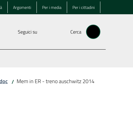
tà
Argomenti
Per i media
Per i cittadini
Seguici su
Cerca
doc
Mem in ER - treno auschwitz 2014
/