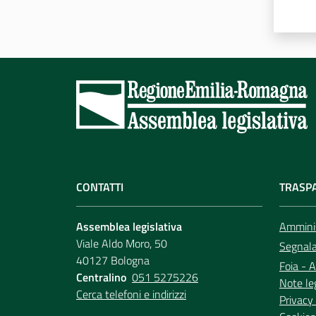
CONTATTI
TRASP
Assemblea legislativa
Amminis
Viale Aldo Moro, 50
Segnala 
40127 Bologna
Foia - A
Centralino
051 5275226
Note le
Cerca telefoni e indirizzi
Privacy 