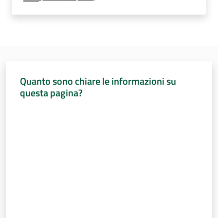
Percorsi
sulla
memoria
Seguici
Quanto sono chiare le informazioni su
su
questa pagina?
Valuta da 1 a 5 stelle
Assemblea
legislativa