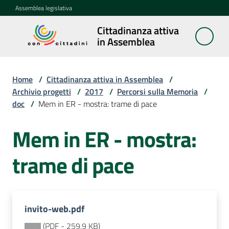
Vai al contenuto
Vai alla navigazione
Vai al footer
Assemblea legislativa
Cittadinanza attiva
Cittadinanza
in Assemblea
attiva in
Assemblea
Home
/
Cittadinanza attiva in Assemblea
/
Archivio progetti
/
2017
/
Percorsi sulla Memoria
/
doc
/
Mem in ER - mostra: trame di pace
Concittadini
Mem in ER - mostra:
Porte
aperte
trame di pace
in
Assemblea
Mostre
invito-web.pdf
itineranti
(
PDF
-
259,9 KB
)