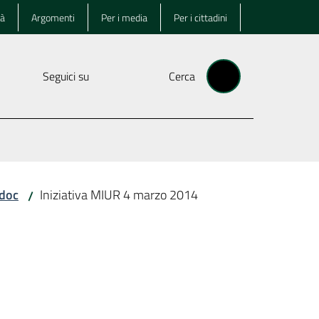
tà
Argomenti
Per i media
Per i cittadini
Seguici su
Cerca
doc
Iniziativa MIUR 4 marzo 2014
/