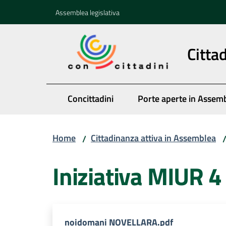
Vai al contenuto
Vai alla navigazione
Vai al footer
Assemblea legislativa
Citta
Concittadini
Porte aperte in Assem
Home
Cittadinanza attiva in Assemblea
/
Iniziativa MIUR 
noidomani NOVELLARA.pdf