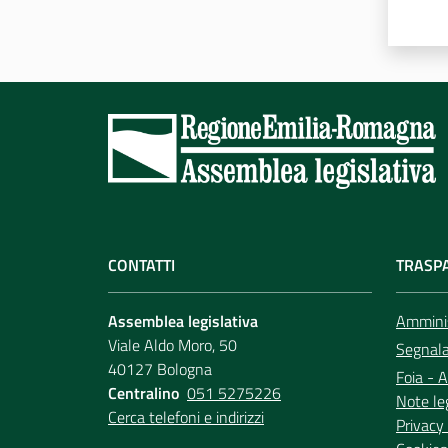
CONTATTI
TRASP
Assemblea legislativa
Amminis
Viale Aldo Moro, 50
Segnala 
40127 Bologna
Foia - A
Centralino
051 5275226
Note le
Cerca telefoni e indirizzi
Privacy 