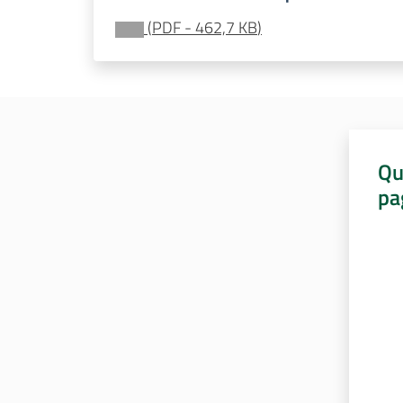
(
PDF
-
462,7 KB
)
Qu
pa
Valut