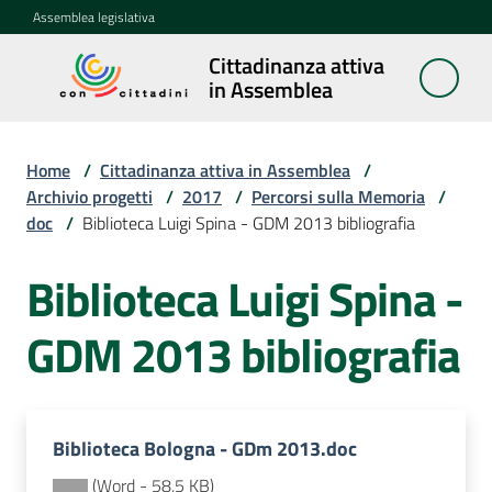
Vai al contenuto
Vai alla navigazione
Vai al footer
Assemblea legislativa
Cittadinanza attiva
Cittadinanza
in Assemblea
attiva in
Assemblea
Home
/
Cittadinanza attiva in Assemblea
/
Archivio progetti
/
2017
/
Percorsi sulla Memoria
/
doc
/
Biblioteca Luigi Spina - GDM 2013 bibliografia
Concittadini
Biblioteca Luigi Spina -
Porte
aperte
GDM 2013 bibliografia
in
Assemblea
Mostre
Biblioteca Bologna - GDm 2013.doc
itineranti
(
Word
-
58,5 KB
)