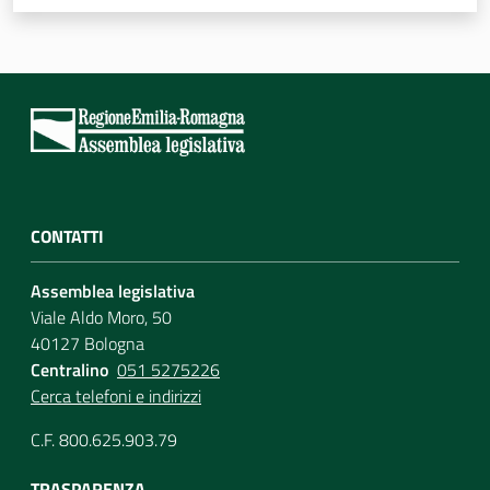
Assemblea
Attività
Argomenti
Per i media
CONTATTI
Per i cittadini
Assemblea legislativa
Viale Aldo Moro, 50
40127 Bologna
Centralino
051 5275226
Cerca telefoni e indirizzi
C.F. 800.625.903.79
TRASPARENZA