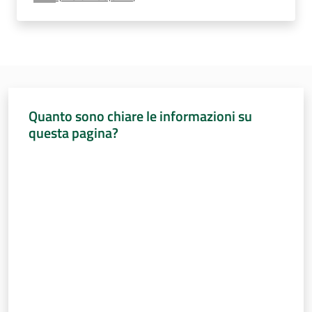
Percorsi
sulla
memoria
Seguici
Quanto sono chiare le informazioni su
su
questa pagina?
Valuta da 1 a 5 stelle
Assemblea
legislativa