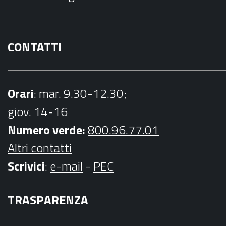
k
a
m
CONTATTI
Orari
: mar. 9.30-12.30;
giov. 14-16
Numero verde:
800.96.77.01
Altri contatti
Scrivici
:
e-mail
-
PEC
TRASPARENZA