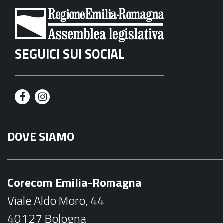
SEGUICI SUI SOCIAL
F
I
a
n
DOVE SIAMO
c
s
e
t
b
a
Corecom Emilia-Romagna
o
g
Viale Aldo Moro, 44
o
r
40127 Bologna