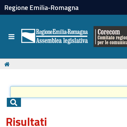
chiudi
Regione Emilia-Romagna
Il Corecom
Toggle navigation
Le attività
Risultati