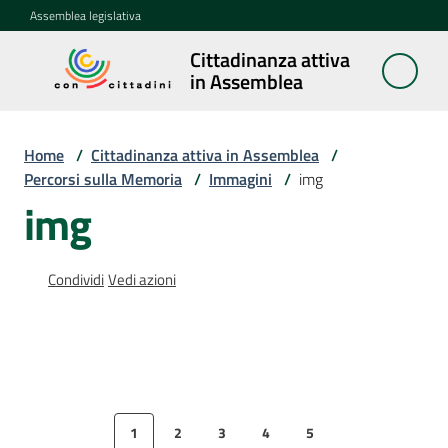
Vai al contenuto
Vai alla navigazione
Vai al footer
Assemblea legislativa
Cittadinanza attiva
Cittadinanza
in Assemblea
attiva in
Assemblea
Home
/
Cittadinanza attiva in Assemblea
/
Percorsi sulla Memoria
/
Immagini
/
img
Concittadini
img
Porte
Condividi
Vedi azioni
aperte
in
Assemblea
Mostre
itineranti
1
2
3
4
5
Pagina precedente
Pagina
Pagina
Pagina
Pagina
Pagina
Pagina success