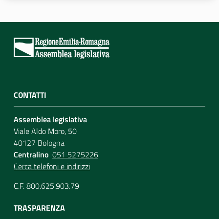
Assemblea
Attività
Argomenti
Per i media
CONTATTI
Assemblea legislativa
Per i cittadini
Viale Aldo Moro, 50
40127 Bologna
Centralino
051 5275226
Cerca telefoni e indirizzi
C.F. 800.625.903.79
TRASPARENZA