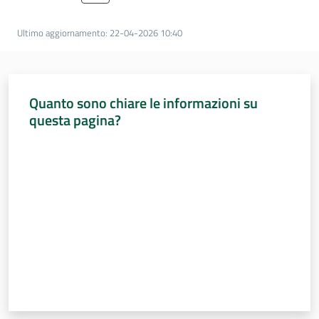
Percorsi
sulla
Ultimo aggiornamento
:
22-04-2026 10:40
memoria
Menu selezionato
Quanto sono chiare le informazioni su
Seguici
questa pagina?
su
Valuta da 1 a 5 stelle
Assemblea
legislativa