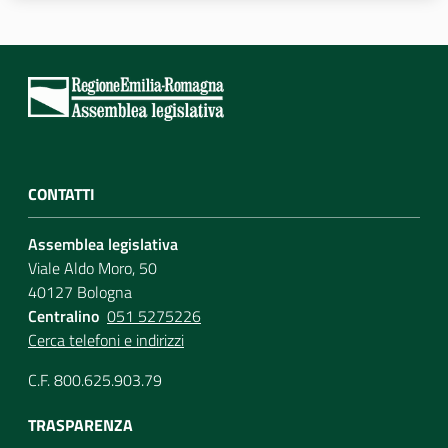
Assemblea
Attività
Argomenti
Per i media
CONTATTI
Assemblea legislativa
Per i cittadini
Viale Aldo Moro, 50
40127 Bologna
Centralino
051 5275226
Cerca telefoni e indirizzi
C.F. 800.625.903.79
TRASPARENZA