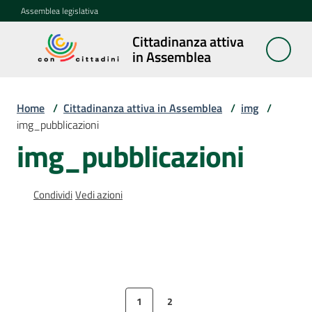
Vai al contenuto
Vai alla navigazione
Vai al footer
Assemblea legislativa
Cittadinanza attiva
Cittadinanza
in Assemblea
attiva in
Assemblea
Home
/
Cittadinanza attiva in Assemblea
/
img
/
img_pubblicazioni
Concittadini
img_pubblicazioni
Porte
Condividi
Vedi azioni
aperte
in
Assemblea
Mostre
itineranti
1
2
Pagina precedente
Pagina
Pagina
Pagina successiva