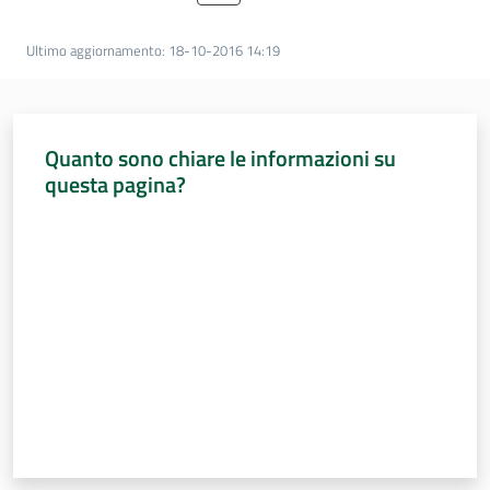
Percorsi
sulla
Ultimo aggiornamento
:
18-10-2016 14:19
memoria
Quanto sono chiare le informazioni su
Seguici
questa pagina?
su
Valuta da 1 a 5 stelle
Assemblea
legislativa