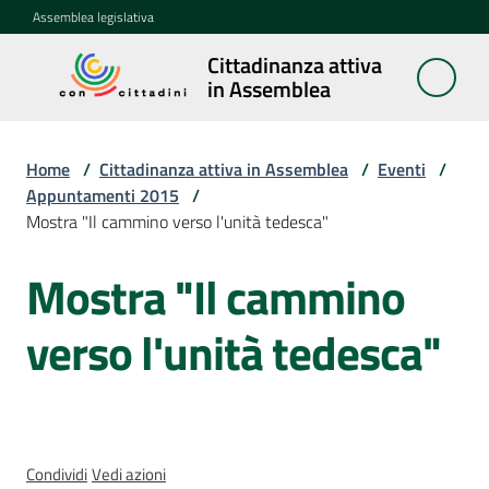
Vai al contenuto
Vai alla navigazione
Vai al footer
Assemblea legislativa
Cittadinanza attiva
Cittadinanza
in Assemblea
attiva in
Assemblea
Home
/
Cittadinanza attiva in Assemblea
/
Eventi
/
Appuntamenti 2015
/
Mostra "Il cammino verso l'unità tedesca"
Concittadini
Mostra "Il cammino
Salta al contenuto
Porte
aperte
verso l'unità tedesca"
in
Assemblea
Mostre
itineranti
Condividi
Vedi azioni