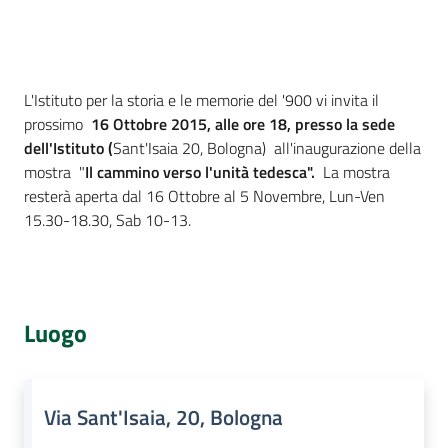
Percorsi
sulla
memoria
Cos'è
L'Istituto per la storia e le memorie del '900 vi invita il
prossimo
16 Ottobre 2015, alle ore 18, presso la sede
dell'Istituto (
Sant'Isaia 20, Bologna) all'inaugurazione della
Seguici
mostra "
Il cammino verso l'unità tedesca".
La mostra
su
resterà aperta dal 16 Ottobre al 5 Novembre, Lun-Ven
15.30-18.30, Sab 10-13.
Luogo
Assemblea
Via Sant'Isaia, 20, Bologna
legislativa