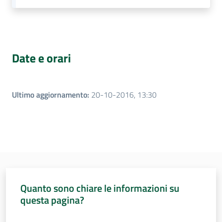
Assemblea
Attività
Date e orari
Argomenti
Per i media
Ultimo aggiornamento
:
20-10-2016, 13:30
Per i cittadini
Quanto sono chiare le informazioni su
questa pagina?
Valuta da 1 a 5 stelle