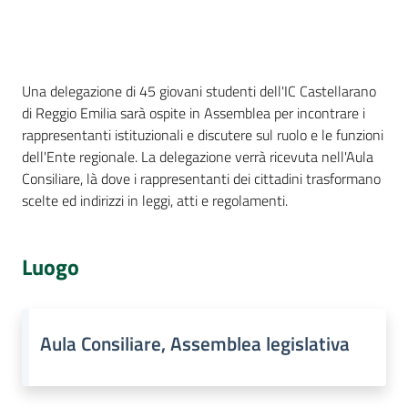
Percorsi
sulla
memoria
Cos'è
Una delegazione di 45 giovani studenti dell'IC Castellarano
di Reggio Emilia sarà ospite in Assemblea per incontrare i
rappresentanti istituzionali e discutere sul ruolo e le funzioni
Seguici
dell'Ente regionale. La delegazione verrà ricevuta nell'Aula
su
Consiliare, là dove i rappresentanti dei cittadini trasformano
scelte ed indirizzi in leggi, atti e regolamenti.
Luogo
Aula Consiliare, Assemblea legislativa
Assemblea
legislativa