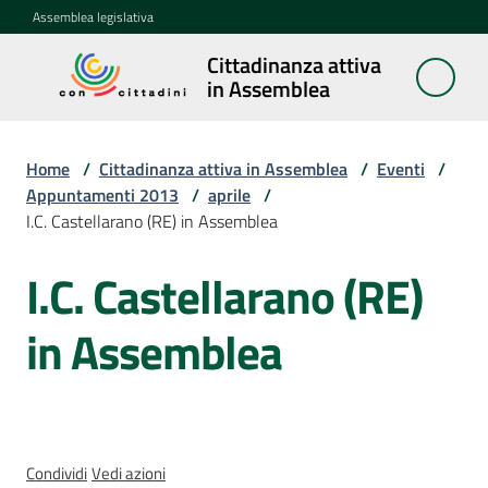
Vai al contenuto
Vai alla navigazione
Vai al footer
Assemblea legislativa
Cittadinanza attiva
Cittadinanza
in Assemblea
attiva in
Assemblea
Home
/
Cittadinanza attiva in Assemblea
/
Eventi
/
Appuntamenti 2013
/
aprile
/
I.C. Castellarano (RE) in Assemblea
Concittadini
I.C. Castellarano (RE)
Salta al contenuto
Porte
aperte
in Assemblea
in
Assemblea
Mostre
itineranti
Condividi
Vedi azioni