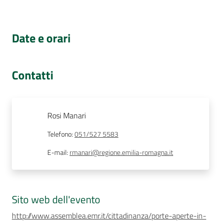
Assemblea
Date e orari
Attività
Argomenti
Contatti
Per i media
Rosi Manari
Per i cittadini
Telefono
:
051/527 5583
E-mail
:
rmanari@regione.emilia-romagna.it
Sito web dell'evento
http://www.assemblea.emr.it/cittadinanza/porte-aperte-in-