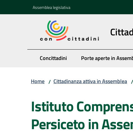
Vai al contenuto
Vai alla navigazione
Vai al footer
Assemblea legislativa
Citta
Concittadini
Porte aperte in Assem
Home
Cittadinanza attiva in Assemblea
/
Salta al contenuto
Istituto Comprens
Persiceto in Ass