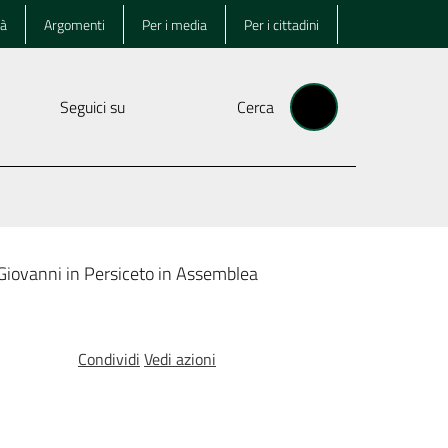
tà
Argomenti
Per i media
Per i cittadini
Seguici su
Cerca
 Giovanni in Persiceto in Assemblea
Condividi
Vedi azioni