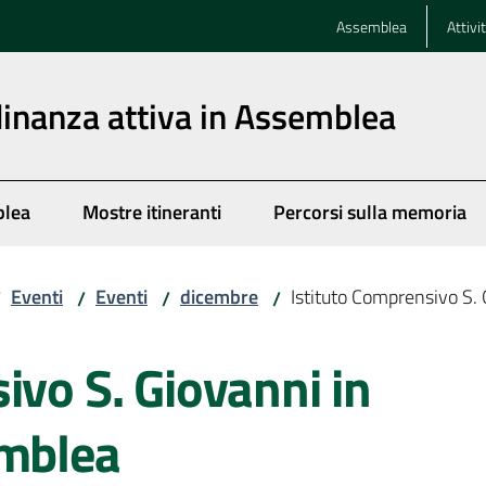
Assemblea
Attivi
dinanza attiva in Assemblea
blea
Mostre itineranti
Percorsi sulla memoria
Eventi
Eventi
dicembre
Istituto Comprensivo S.
/
/
/
/
ivo S. Giovanni in
emblea