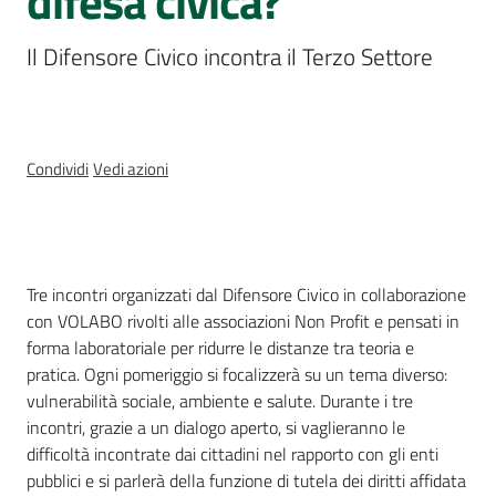
difesa civica?
Percorsi
sulla
Il Difensore Civico incontra il Terzo Settore
memoria
Seguici
Condividi
Vedi azioni
su
Cos'è
Tre incontri organizzati dal Difensore Civico in collaborazione
con VOLABO rivolti alle associazioni Non Profit e pensati in
forma laboratoriale per ridurre le distanze tra teoria e
pratica. Ogni pomeriggio si focalizzerà su un tema diverso:
vulnerabilità sociale, ambiente e salute. Durante i tre
incontri, grazie a un dialogo aperto, si vaglieranno le
Assemblea
difficoltà incontrate dai cittadini nel rapporto con gli enti
legislativa
pubblici e si parlerà della funzione di tutela dei diritti affidata