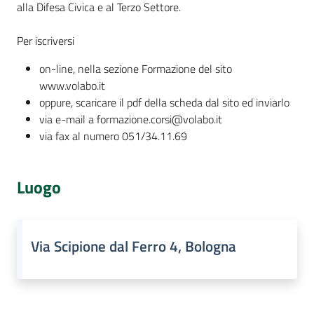
alla Difesa Civica e al Terzo Settore.
Assemblea
Per iscriversi
Attività
on-line, nella sezione Formazione del sito
www.volabo.it
Argomenti
oppure, scaricare il pdf della scheda dal sito ed inviarlo
via e-mail a formazione.corsi@volabo.it
Per i media
via fax al numero 051/34.11.69
Luogo
Per i cittadini
Via Scipione dal Ferro 4, Bologna