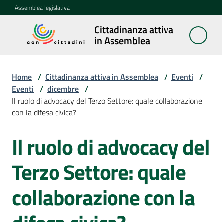
Vai al contenuto
Vai alla navigazione
Vai al footer
Assemblea legislativa
Cittadinanza attiva
Cittadinanza
in Assemblea
attiva in
Assemblea
Home
/
Cittadinanza attiva in Assemblea
/
Eventi
/
Eventi
/
dicembre
/
Il ruolo di advocacy del Terzo Settore: quale collaborazione
Concittadini
con la difesa civica?
Porte
Il ruolo di advocacy del
Salta al contenuto
aperte
in
Terzo Settore: quale
Assemblea
collaborazione con la
Mostre
itineranti