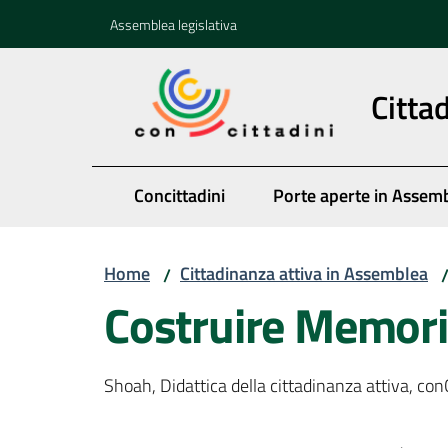
Vai al contenuto
Vai alla navigazione
Vai al footer
Assemblea legislativa
Citta
Concittadini
Porte aperte in Assem
Home
Cittadinanza attiva in Assemblea
/
Costruire Memor
Shoah, Didattica della cittadinanza attiva, con