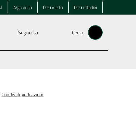
tà
Argomenti
Per i media
Per i cittadini
Seguici su
Cerca
Condividi
Vedi azioni