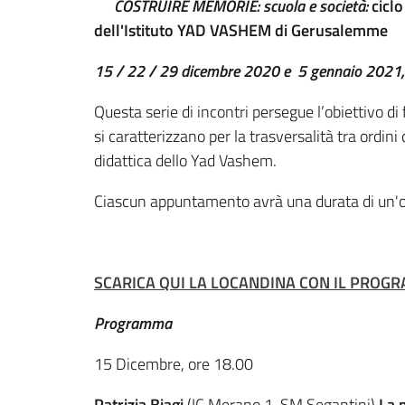
COSTRUIRE MEMORIE:
scuola e società:
cicl
dell'Istituto YAD VASHEM di Gerusalemme
15 / 22 / 29 dicembre 2020 e 5 gennaio 2021,
Questa serie di incontri persegue l’obiettivo di
si caratterizzano per la trasversalità tra ordini
didattica dello Yad Vashem.
Ciascun appuntamento avrà una durata di un'o
SCARICA QUI LA LOCANDINA CON IL PROGR
Programma
15 Dicembre, ore 18.00
Patrizia Biagi
(IC Merano 1, SM Segantini)
La 