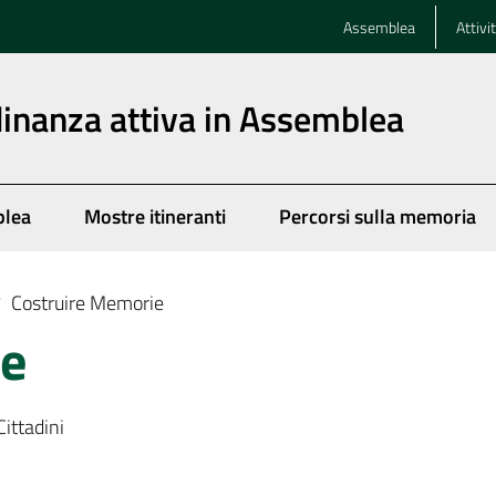
Assemblea
Attivi
dinanza attiva in Assemblea
blea
Mostre itineranti
Percorsi sulla memoria
Costruire Memorie
/
ie
Cittadini