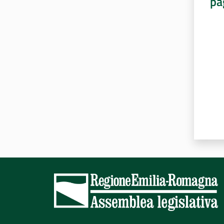
pa
Valut