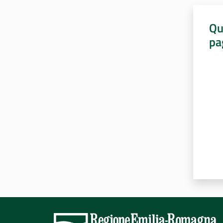
Qu
pa
Valut