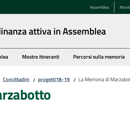
Assemblea
Attivi
dinanza attiva in Assemblea
blea
Mostre itineranti
Percorsi sulla memoria
Concittadini
progetti18-19
La Memoria di Marzabo
/
/
/
arzabotto