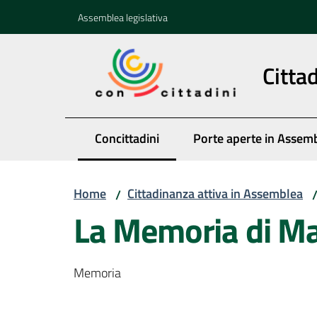
Vai al contenuto
Vai alla navigazione
Vai al footer
Assemblea legislativa
Citta
Concittadini
Porte aperte in Assem
Menu selezionato
Home
Cittadinanza attiva in Assemblea
/
La Memoria di M
Memoria