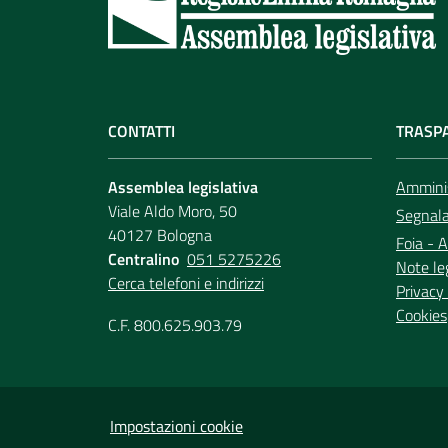
CONTATTI
TRASP
Assemblea legislativa
Amminis
Viale Aldo Moro, 50
Segnala 
40127 Bologna
Foia - A
Centralino
051 5275226
Note le
Cerca telefoni e indirizzi
Privacy 
Cookies
C.F. 800.625.903.79
Impostazioni cookie