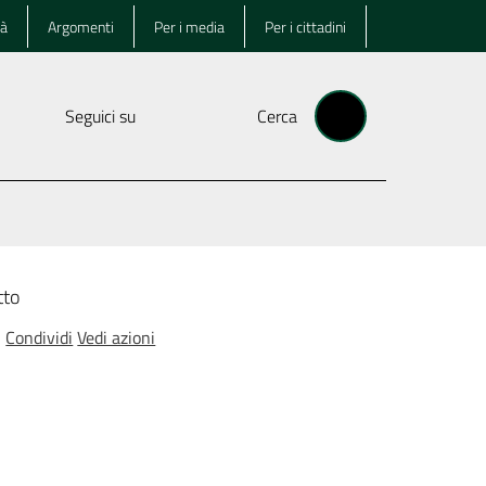
tà
Argomenti
Per i media
Per i cittadini
Seguici su
Cerca
tto
Condividi
Vedi azioni