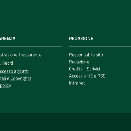
ARENZA
REDAZIONE
trazione trasparente
Responsabile sito
Redazione
illeciti
Credits
-
Scrivici
ccesso agli atti
Accessibilità
e
RSS
gali
e
Copyrights
Intranet
policy