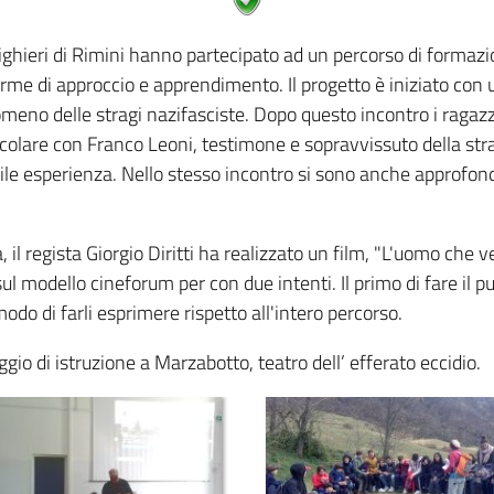
lighieri di Rimini hanno partecipato ad un percorso di formazi
forme di approccio e apprendimento. Il progetto è iniziato con
nomeno delle stragi nazifasciste. Dopo questo incontro i raga
rticolare con Franco Leoni, testimone e sopravvissuto della str
bile esperienza. Nello stesso incontro si sono anche approfond
 il regista Giorgio Diritti ha realizzato un film, "L'uomo che ve
sul modello cineforum per con due intenti. Il primo di fare il
modo di farli esprimere rispetto all'intero percorso.
gio di istruzione a Marzabotto, teatro dell’ efferato eccidio.